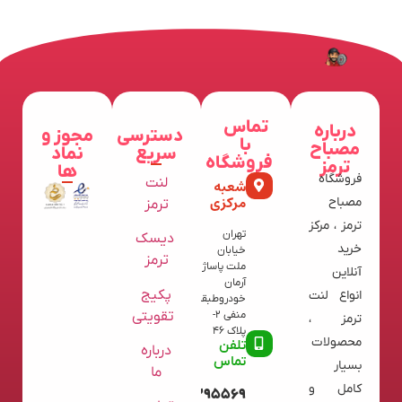
تماس
درباره
دسترسی
مجوز و
با
مصباح
سریع
نماد
فروشگاه
ترمز
ها
فروشگاه
لنت
شعبه
مرکزی
مصباح
ترمز
ترمز ، مرکز
تهران
دیسک
خرید
خیابان
ترمز
ملت پاساژ
آنلاین
آرمان
پکیج
انواع لنت
خودروطبقه
تقویتی
منفی 2-
ترمز ،
پلاک 46
محصولات
تلفن
درباره
تماس
بسیار
ما
کامل و
09120395569