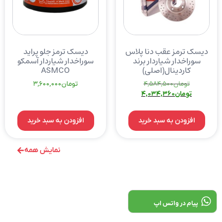
دیسک ترمز عقب دنا پلاس
دیسک ترمز جلو پراید
سوراخدار شیاردار برند
سوراخدار شیاردار آسمکو
کاردینال(اصلی)
ASMCO
تومان
4,584,500
تومان
3,600,000
تومان
4,034,360
افزودن به سبد خرید
افزودن به سبد خرید
نمایش همه
پیام در واتس اپ