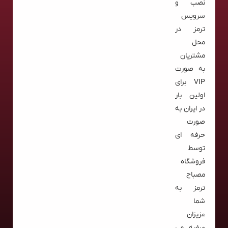
نصب و
سرویس
ترمز در
محل
مشتریان
به صورت
VIP برای
اولین بار
در ایران به
صورت
حرفه ای
توسط
فروشگاه
مصباح
ترمز به
شما
عزیزان
عرضه می