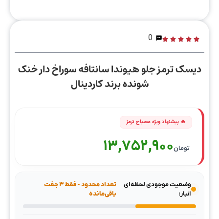
0
دیسک ترمز جلو هیوندا سانتافه سوراخ دار خنک
شونده برند کاردینال
13,752,900
تومان
وضعیت موجودی لحظه‌ای
تعداد محدود - فقط ۳ جفت
انبار:
باقی‌مانده