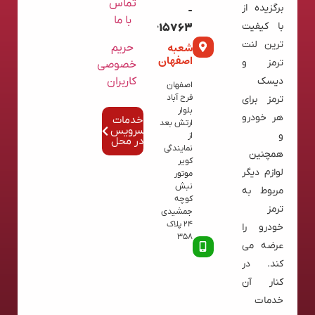
تماس
برگزیده از
-
با ما
با کیفیت
02136615763
ترین لنت
شعبه
حریم
اصفهان
ترمز و
خصوصی
کاربران
دیسک
اصفهان
فرح آباد
ترمز برای
بلوار
هر خودرو
خدمات
ارتش بعد
سرویس
و
از
در محل
نمایندگی
همچنین
کویر
لوازم دیگر
موتور
نبش
مربوط به
کوچه
ترمز
جمشیدی
24 پلاک
خودرو را
358
عرضه می
کند. در
کنار آن
خدمات