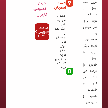
ترین لنت
شعبه
حریم
اصفهان
ترمز و
خصوصی
کاربران
دیسک
اصفهان
فرح آباد
ترمز برای
بلوار
هر خودرو
خدمات
ارتش بعد
سرویس
و
از
در محل
نمایندگی
همچنین
کویر
لوازم دیگر
موتور
نبش
مربوط به
کوچه
ترمز
جمشیدی
24 پلاک
خودرو را
358
عرضه می
کند. در
کنار آن
خدمات
نصب و
سرویس