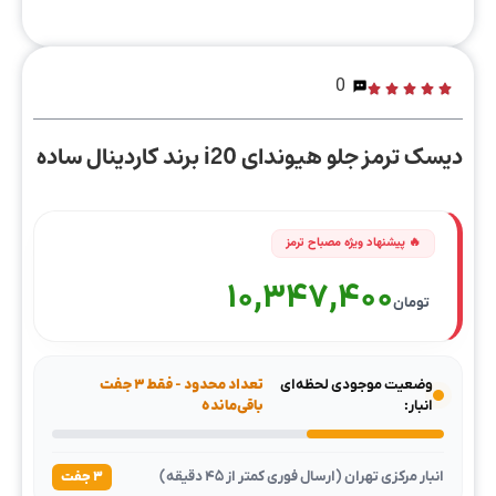
0
دیسک ترمز جلو هیوندای i20 برند کاردینال ساده
10,347,400
تومان
وضعیت موجودی لحظه‌ای
تعداد محدود - فقط ۳ جفت
انبار:
باقی‌مانده
انبار مرکزی تهران (ارسال فوری کمتر از ۴۵ دقیقه)
۳ جفت