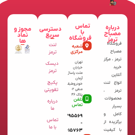
تماس
درباره
دسترسی
مجوز و
با
مصباح
سریع
نماد
فروشگاه
ترمز
ها
فروشگاه
لنت
شعبه
مرکزی
مصباح
ترمز
ترمز ، مرکز
تهران
دیسک
خرید
خیابان
ترمز
ملت پاساژ
آنلاین
آرمان
پکیج
انواع لنت
خودروطبقه
تقویتی
منفی 2-
ترمز ،
پلاک 46
محصولات
تلفن
درباره
تماس
بسیار
ما
کامل و
09120395569
تماس
برگزیده از
-
با ما
با کیفیت
02136615763