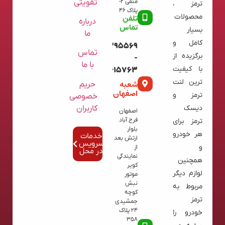
تقویتی
منفی 2-
ترمز ،
پلاک 46
محصولات
تلفن
درباره
تماس
بسیار
ما
کامل و
09120395569
تماس
برگزیده از
-
با ما
با کیفیت
02136615763
ترین لنت
شعبه
حریم
اصفهان
ترمز و
خصوصی
کاربران
دیسک
اصفهان
فرح آباد
ترمز برای
بلوار
هر خودرو
خدمات
ارتش بعد
سرویس
و
از
در محل
نمایندگی
همچنین
کویر
لوازم دیگر
موتور
نبش
مربوط به
کوچه
ترمز
جمشیدی
24 پلاک
خودرو را
358