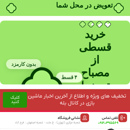
خرید قسطی با ترب‌پی
خرید
قسطی
از
بدون کارمزد
مصباح
۴ قسط
ترمز با
نصب
بدون چک
تخفیف های ویژه و اطلاع از آخرین اخبار ماشین
کلیک
کنید
بازی در کانال بله
در
بدون ضامن
تلفن تماس
نشانی فروشگاه
محل
09120395569
شعبه مرکزی (تهران) : خ ملت - شعبه اصفهان : فرح آباد