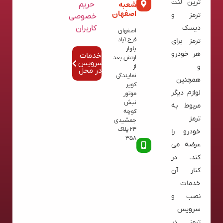
ترین لنت
شعبه
حریم
اصفهان
ترمز و
خصوصی
کاربران
دیسک
اصفهان
فرح آباد
ترمز برای
بلوار
هر خودرو
خدمات
ارتش بعد
سرویس
و
از
در محل
نمایندگی
همچنین
کویر
لوازم دیگر
موتور
نبش
مربوط به
کوچه
ترمز
جمشیدی
24 پلاک
خودرو را
358
عرضه می
کند. در
کنار آن
خدمات
نصب و
سرویس
ترمز در