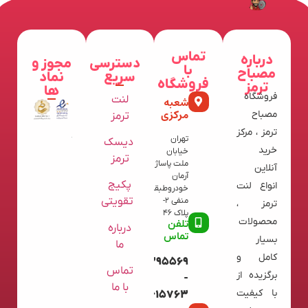
تماس
درباره
دسترسی
مجوز و
با
مصباح
سریع
نماد
فروشگاه
ترمز
ها
فروشگاه
لنت
شعبه
مرکزی
مصباح
ترمز
ترمز ، مرکز
تهران
دیسک
خرید
خیابان
ترمز
ملت پاساژ
آنلاین
آرمان
پکیج
انواع لنت
خودروطبقه
تقویتی
منفی 2-
ترمز ،
پلاک 46
محصولات
تلفن
درباره
تماس
بسیار
ما
کامل و
09120395569
تماس
برگزیده از
-
با ما
با کیفیت
02136615763