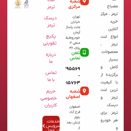
شعبه
مرکزی
مصباح
ترمز
ترمز ، مرکز
تهران
دیسک
خرید
خیابان
ترمز
ملت پاساژ
آنلاین
آرمان
پکیج
انواع لنت
خودروطبقه
تقویتی
منفی 2-
ترمز ،
پلاک 46
محصولات
تلفن
درباره
تماس
بسیار
ما
کامل و
09120395569
تماس
برگزیده از
-
با ما
با کیفیت
02136615763
ترین لنت
شعبه
حریم
اصفهان
ترمز و
خصوصی
کاربران
دیسک
اصفهان
فرح آباد
ترمز برای
بلوار
هر خودرو
خدمات
ارتش بعد
سرویس
و
از
در محل