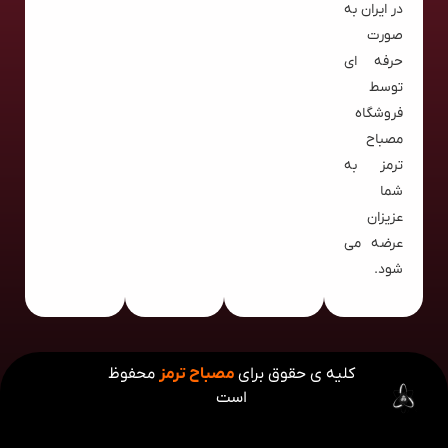
در ایران به
صورت
حرفه ای
توسط
فروشگاه
مصباح
ترمز به
شما
عزیزان
عرضه می
شود.
کلیه ی حقوق برای
مصباح ترمز
محفوظ
است