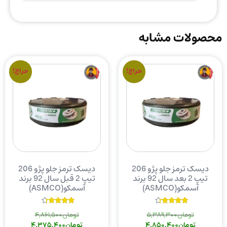
محصولات مشابه
حراج!
حراج!
دیسک ترمز جلو پژو 206
دیسک ترمز جلو پژو 206
تیپ 2 بعد سال 92 برند
تیپ 2 قبل سال 92 برند
آسمکو(ASMCO)
آسمکو(ASMCO)
نمره
نمره
تومان
5,389,300
تومان
4,861,500
4.00
4.00
از 5
از 5
تومان
4,850,400
تومان
4,375,400