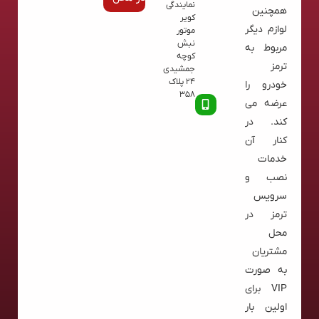
نمایندگی
همچنین
کویر
لوازم دیگر
موتور
نبش
مربوط به
کوچه
ترمز
جمشیدی
24 پلاک
خودرو را
358
عرضه می
کند. در
کنار آن
خدمات
نصب و
سرویس
ترمز در
محل
مشتریان
به صورت
VIP برای
اولین بار