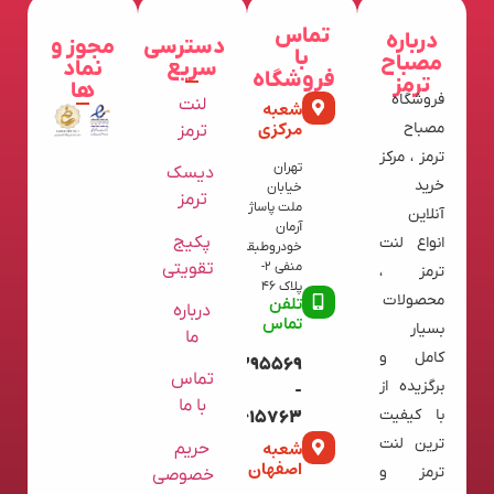
تماس
درباره
دسترسی
مجوز و
با
مصباح
سریع
نماد
فروشگاه
ترمز
ها
فروشگاه
لنت
شعبه
مرکزی
مصباح
ترمز
ترمز ، مرکز
تهران
دیسک
خرید
خیابان
ترمز
ملت پاساژ
آنلاین
آرمان
پکیج
انواع لنت
خودروطبقه
تقویتی
منفی 2-
ترمز ،
پلاک 46
محصولات
تلفن
درباره
تماس
بسیار
ما
کامل و
09120395569
تماس
برگزیده از
-
با ما
با کیفیت
02136615763
ترین لنت
شعبه
حریم
اصفهان
ترمز و
خصوصی