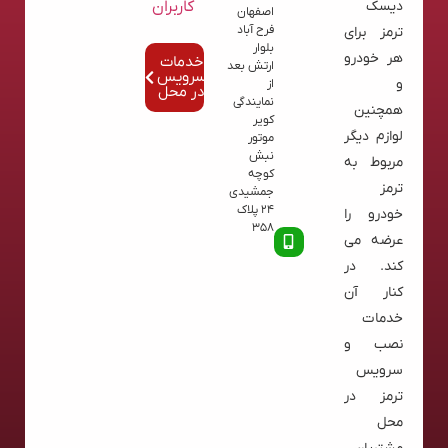
کاربران
دیسک
اصفهان
فرح آباد
ترمز برای
بلوار
هر خودرو
خدمات
ارتش بعد
سرویس
و
از
در محل
نمایندگی
همچنین
کویر
لوازم دیگر
موتور
نبش
مربوط به
کوچه
ترمز
جمشیدی
24 پلاک
خودرو را
358
عرضه می
کند. در
کنار آن
خدمات
نصب و
سرویس
ترمز در
محل