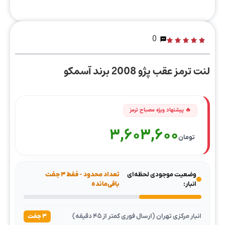
0
لنت ترمز عقب پژو 2008 برند آسمکو
3,603,600
تومان
وضعیت موجودی لحظه‌ای
تعداد محدود - فقط ۳ جفت
انبار:
باقی‌مانده
انبار مرکزی تهران (ارسال فوری کمتر از ۴۵ دقیقه)
۳ جفت