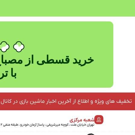
خرید قسطی از مصباح
با ت
تخفیف های ویژه و اطلاع از آخرین اخبار ماشین بازی در کانال 
شعبه مرکزی
تهران خیابان ملت ، کوچه میرشریفی ، پاساژ آرمان خودرو ، طبقه منفی 2 پلاک 46 - 09032439723