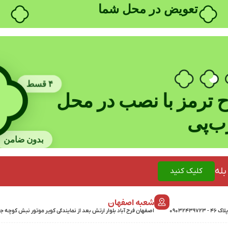
۴ قسط
 ترمز با نصب در محل
رب‌پی
بدون ضامن
بله
کلیک کنید
شعبه اصفهان
اصفهان فرح آباد بلوار ارتش بعد از نمایندگی کویر موتور نبش کوچه جمشیدی 24 پلاک 358 - 7