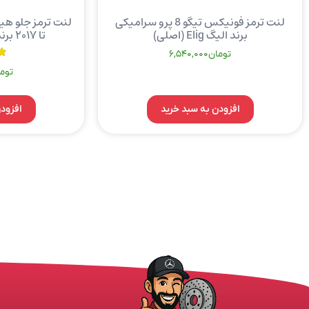
لنت ترمز فونیکس تیگو 8 پرو سرامیکی
برند الیگ Elig (اصلی)
تا ۲۰۱۷ برند الیگ Elig (اصلی)
تومان
6,540,000
توم
افزودن به سبد خرید
افزود