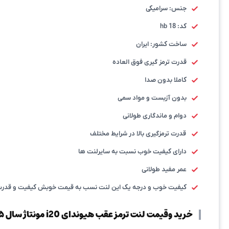
جنس: سرامیکی
کد: hb 18
ساخت کشور: ایران
قدرت ترمز گیری فوق العاده
کاملا بدون صدا
بدون آزبست و مواد سمی
دوام و ماندگاری طولانی
قدرت ترمزگیری بالا در شرایط مختلف
دارای کیفیت خوب نسبت به سایرلنت ها
عمر مفید طولانی
کیفیت خوب و درجه یک این لنت نسب به قیمت خوبش کیفیت و قدرت خو
خرید وقیمت لنت ترمز عقب هیوندای i20 مونتاژ سال ۱۳۹۵ تا ۱۳۹۷ برند الیگ-Elig(اصلی)