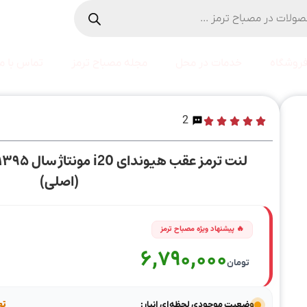
روشگاه
خدمات در محل
مجله مصباح ترمز
تماس با ما
2
(اصلی)
6,790,000
تومان
وضعیت موجودی لحظه‌ای انبار:
تعد