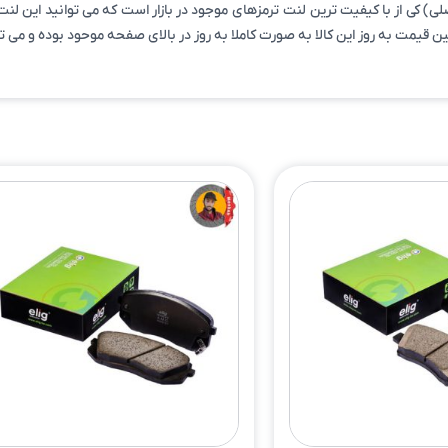
ترمز عقب هیوندای i20 مونتاژ سال ۱۳۹۵ تا ۱۳۹۷ برند الیگ-Elig(اصلی) کی از با کیفیت ترین لنت ترمزهای موجود در
ن قیمت به روز این کالا به صورت کاملا به روز در بالای صفحه موحود بوده و می ت