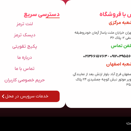
 با فروشگاه
دسترسی سریع
عبه مرکزی
لنت ترمز
ران خیابان ملت پاساژ آرمان خودروطبقه
دیسک ترمز
 2- پلاک 46
لفن تماس
پکیج تقویتی
09120395569 - 021366157
درباره ما
عبه اصفهان
تماس با ما
فهان فرح آباد بلوار ارتش بعد از نمایندگی
حریم خصوصی کاربران
کویر موتور نبش کوچه جمشیدی 24 پلاک
35
خدمات سرویس در محل
ت