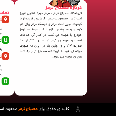
درباره مصباح ترمز
تماس
فروشگاه مصباح ترمز ، مرکز خرید آنلاین انواع
لنت ترمز ، محصولات بسیار کامل و برگزیده از با
ش
کیفیت ترین لنت ترمز و دیسک ترمز برای هر
ته
خودرو و همچنین لوازم دیگر مربوط به ترمز
منفی
خودرو را عرضه می کند. در کنار آن خدمات
نصب و سرویس ترمز در محل مشتریان به
ت
صورت VIP برای اولین بار در ایران به صورت
63
حرفه ای توسط فروشگاه مصباح ترمز به شما
ش
عزیزان عرضه می شود.
اص
8
کلیه ی حقوق برای
مصباح ترمز
محفوظ اس