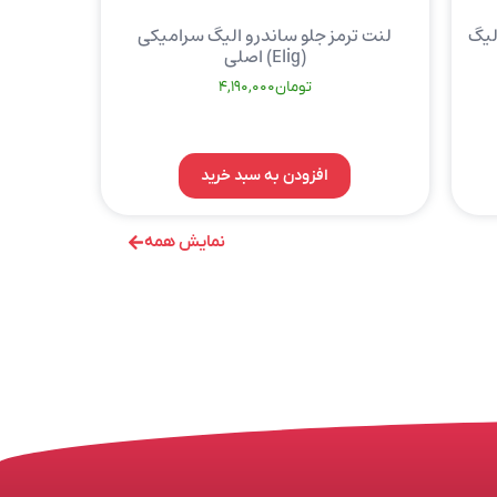
میکی الیگ
لنت ترمز جلو ساندرو الیگ سرامیکی
(Elig) اصلی
تومان
4,190,000
افزودن به سبد خرید
نمایش همه