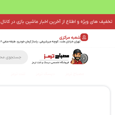
تخفیف های ویژه و اطلاع از آخرین اخبار ماشین بازی در کانال 
شعبه مرکزی
تهران خیابان ملت ، کوچه میرشریفی ، پاساژ آرمان خودرو ، طبقه منفی 2 پلاک 46 - 09032439723
مصباح ترمز
دیسک ترمز
لنت ترمز
ف