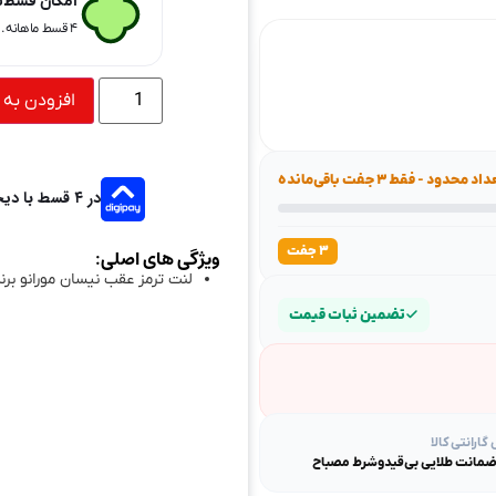
امکان قسط‌ب
۴ قسط ماهانه. بدون سود، چک و ضامن.
افزودن به 
اد محدود - فقط ۳ جفت باقی‌مانده
در ۴ قسط با دیجی‌پی
۳ جفت
ویژگی های اصلی:
لنت ترمز عقب نیسان مورانو برن
تضمین ثبات قیمت
ارانتی کالا