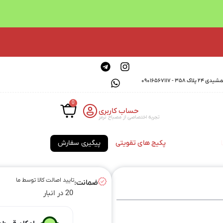
0901656711
0
حساب کاربری
تجربه اختصاصی از مصباح ترمز
پکیج های تقویتی
پیگیری سفارش
تایید اصالت کالا توسط ما
ضمانت:
20 در انبار