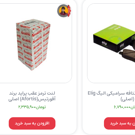
لنت ترمز جلو سانتافه سرامیکی الیگ Elig
لنت ترمز عقب پراید برند
(اصلی)
آفورتیس(Afortis) اصلی
ان
6,790,000
تومان
2,335,900
ن به سبد خرید
افزودن به سبد خرید