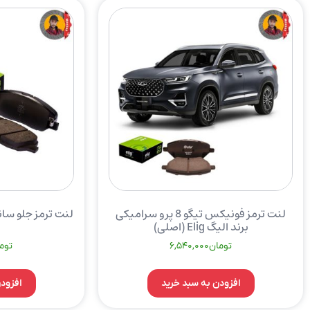
لنت ترمز فونیکس تیگو 8 پرو سرامیکی
برند الیگ Elig (اصلی)
تومان
6,540,000
توم
افزودن به سبد خرید
افزود