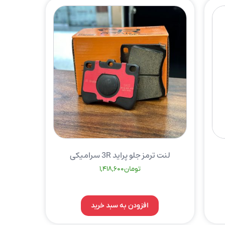
لنت ترمز جلو پراید 3R سرامیکی
تومان
1,418,600
افزودن به سبد خرید