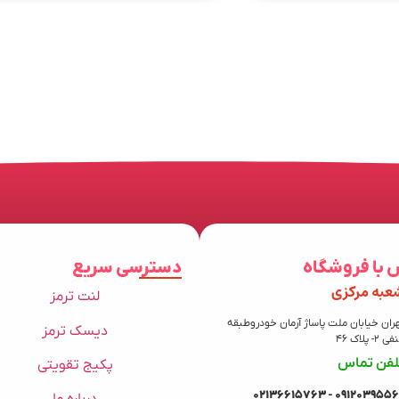
 با فروشگاه
دسترسی سریع
عبه مرکزی
لنت ترمز
ران خیابان ملت پاساژ آرمان خودروطبقه
دیسک ترمز
 2- پلاک 46
لفن تماس
پکیج تقویتی
09120395569 - 021366157