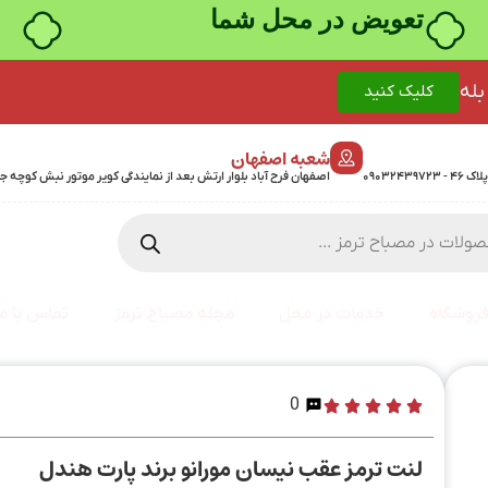
تعویض در محل شما
بله
کلیک کنید
شعبه اصفهان
اصفهان فرح آباد بلوار ارتش بعد از نمایندگی کویر موتور نبش کوچه جمشیدی 24 پلاک 358 - 7
روشگاه
خدمات در محل
مجله مصباح ترمز
تماس با ما
0
لنت ترمز عقب نیسان مورانو برند پارت هندل