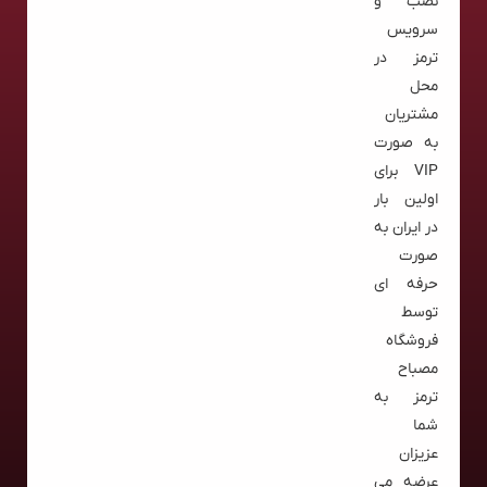
نصب و
سرویس
ترمز در
محل
مشتریان
به صورت
VIP برای
اولین بار
در ایران به
صورت
حرفه ای
توسط
فروشگاه
مصباح
ترمز به
شما
عزیزان
عرضه می