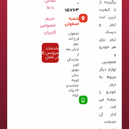
تماس
برگزیده از
-
با ما
با کیفیت
02136615763
ترین لنت
شعبه
حریم
اصفهان
ترمز و
خصوصی
کاربران
دیسک
اصفهان
فرح آباد
ترمز برای
بلوار
هر خودرو
خدمات
ارتش بعد
سرویس
و
از
در محل
نمایندگی
همچنین
کویر
لوازم دیگر
موتور
نبش
مربوط به
کوچه
ترمز
جمشیدی
24 پلاک
خودرو را
358
عرضه می
کند. در
کنار آن
خدمات