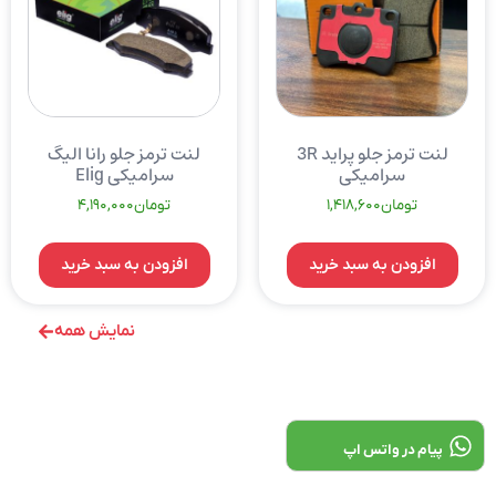
لنت ترمز جلو پراید 3R
لنت ترمز جلو رانا الیگ
سرامیکی
سرامیکی Elig
تومان
1,418,600
تومان
4,190,000
افزودن به سبد خرید
افزودن به سبد خرید
نمایش همه
پیام در واتس اپ