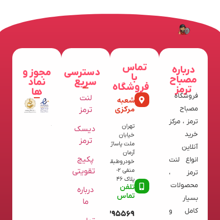
تماس
درباره
دسترسی
مجوز و
با
مصباح
سریع
نماد
فروشگاه
ترمز
ها
فروشگاه
لنت
شعبه
مرکزی
مصباح
ترمز
ترمز ، مرکز
تهران
دیسک
خرید
خیابان
ترمز
ملت پاساژ
آنلاین
آرمان
پکیج
انواع لنت
خودروطبقه
تقویتی
منفی 2-
ترمز ،
پلاک 46
محصولات
تلفن
درباره
تماس
بسیار
ما
کامل و
09120395569