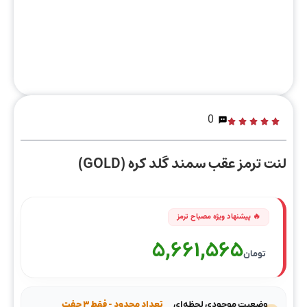
0
لنت ترمز عقب سمند گلد کره (GOLD)
5,661,565
تومان
وضعیت موجودی لحظه‌ای
تعداد محدود - فقط ۳ جفت