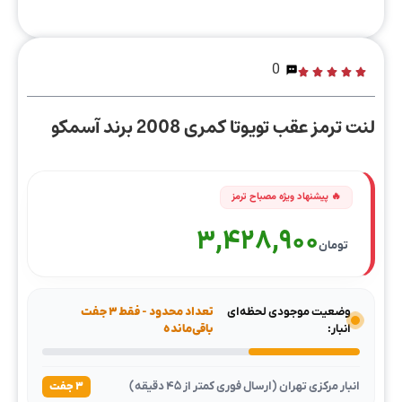
0
لنت ترمز عقب تویوتا کمری 2008 برند آسمکو
3,428,900
تومان
وضعیت موجودی لحظه‌ای
تعداد محدود - فقط ۳ جفت
انبار:
باقی‌مانده
انبار مرکزی تهران (ارسال فوری کمتر از ۴۵ دقیقه)
۳ جفت