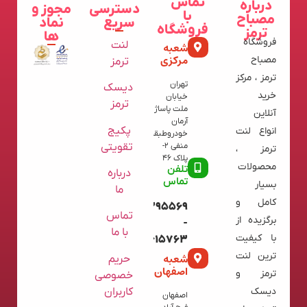
تماس
درباره
دسترسی
مجوز و
با
مصباح
سریع
نماد
فروشگاه
ترمز
ها
فروشگاه
لنت
شعبه
مرکزی
مصباح
ترمز
ترمز ، مرکز
تهران
دیسک
خرید
خیابان
ترمز
ملت پاساژ
آنلاین
آرمان
پکیج
انواع لنت
خودروطبقه
تقویتی
منفی 2-
ترمز ،
پلاک 46
محصولات
تلفن
درباره
تماس
بسیار
ما
کامل و
09120395569
تماس
برگزیده از
-
با ما
با کیفیت
02136615763
ترین لنت
شعبه
حریم
اصفهان
ترمز و
خصوصی
کاربران
دیسک
اصفهان