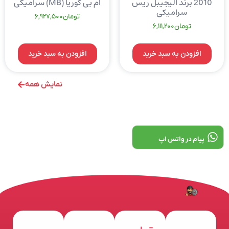
2010 برند الیجیبل ریس
ام بی کوریا (MB) سرامیکی
سرامیکی
تومان
6,927,500
تومان
6,111,200
افزودن به سبد خرید
افزودن به سبد خرید
نمایش همه
پیام در واتس اپ