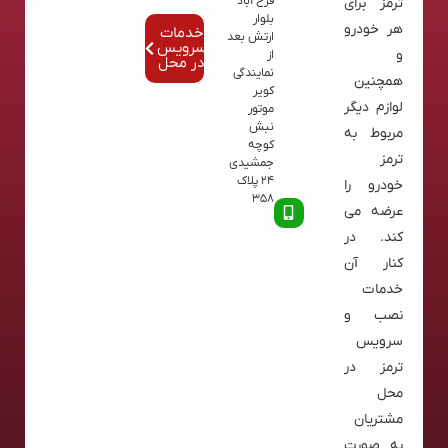
فرح آباد
ترمز برای
بلوار
هر خودرو
خدمات
ارتش بعد
سرویس
و
از
در محل
نمایندگی
همچنین
کویر
لوازم دیگر
موتور
نبش
مربوط به
کوچه
ترمز
جمشیدی
24 پلاک
خودرو را
358
عرضه می
کند. در
کنار آن
خدمات
نصب و
سرویس
ترمز در
محل
مشتریان
به صورت