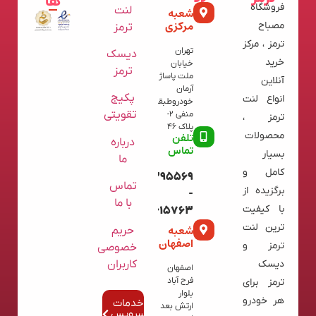
ها
فروشگاه
لنت
شعبه
مرکزی
مصباح
ترمز
ترمز ، مرکز
تهران
دیسک
خرید
خیابان
ترمز
ملت پاساژ
آنلاین
آرمان
پکیج
انواع لنت
خودروطبقه
تقویتی
منفی 2-
ترمز ،
پلاک 46
محصولات
تلفن
درباره
تماس
بسیار
ما
کامل و
09120395569
تماس
برگزیده از
-
با ما
با کیفیت
02136615763
ترین لنت
شعبه
حریم
اصفهان
ترمز و
خصوصی
کاربران
دیسک
اصفهان
فرح آباد
ترمز برای
بلوار
هر خودرو
خدمات
ارتش بعد
سرویس