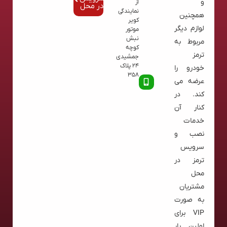
و
از
در محل
نمایندگی
همچنین
کویر
لوازم دیگر
موتور
نبش
مربوط به
کوچه
ترمز
جمشیدی
24 پلاک
خودرو را
358
عرضه می
کند. در
کنار آن
خدمات
نصب و
سرویس
ترمز در
محل
مشتریان
به صورت
VIP برای
اولین بار