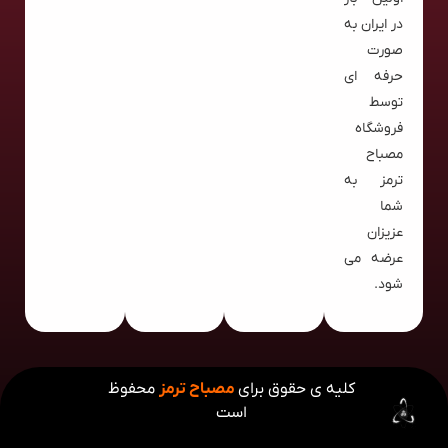
در ایران به
صورت
حرفه ای
توسط
فروشگاه
مصباح
ترمز به
شما
عزیزان
عرضه می
شود.
کلیه ی حقوق برای
مصباح ترمز
محفوظ
است