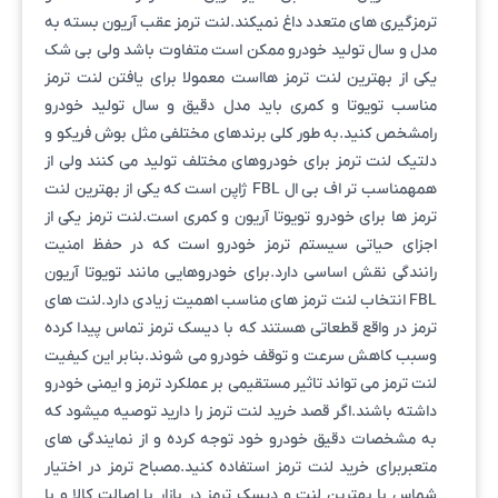
ترمزگیری های متعدد داغ نمیکند.لنت ترمز عقب آریون بسته به
مدل و سال تولید خودرو ممکن است متفاوت باشد ولی بی شک
یکی از بهترین لنت ترمز هااست معمولا برای یافتن لنت ترمز
مناسب تویوتا و کمری باید مدل دقیق و سال تولید خودرو
رامشخص کنید.به طور کلی برندهای مختلفی مثل بوش فریکو و
دلتیک لنت ترمز برای خودروهای مختلف تولید می کنند ولی از
همهمناسب تر اف بی ال FBL ژاپن است که یکی از بهترین لنت
ترمز ها برای خودرو تویوتا آریون و کمری است.لنت ترمز یکی از
اجزای حیاتی سیستم ترمز خودرو است که در حفظ امنیت
رانندگی نقش اساسی دارد.برای خودروهایی مانند تویوتا آریون
FBL انتخاب لنت ترمز های مناسب اهمیت زیادی دارد.لنت های
ترمز در واقع قطعاتی هستند که با دیسک ترمز تماس پیدا کرده
وسبب کاهش سرعت و توقف خودرو می شوند.بنابر این کیفیت
لنت ترمز می تواند تاثیر مستقیمی بر عملکرد ترمز و ایمنی خودرو
داشته باشند.اگر قصد خرید لنت ترمز را دارید توصیه میشود که
به مشخصات دقیق خودرو خود توجه کرده و از نمایندگی های
متعبربرای خرید لنت ترمز استفاده کنید.مصباح ترمز در اختیار
شماس با بهترین لنت و دیسک ترمز در بازار با اصالت کالا و با