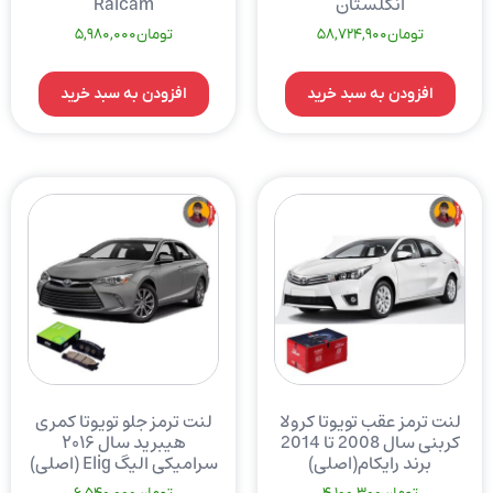
انگلستان
Raicam
تومان
58,724,900
تومان
5,980,000
افزودن به سبد خرید
افزودن به سبد خرید
لنت ترمز عقب تویوتا کرولا
لنت ترمز جلو تویوتا کمری
کربنی سال 2008 تا 2014
هیبرید سال ۲۰۱۶
برند رایکام(اصلی)
سرامیکی الیگ Elig (اصلی)