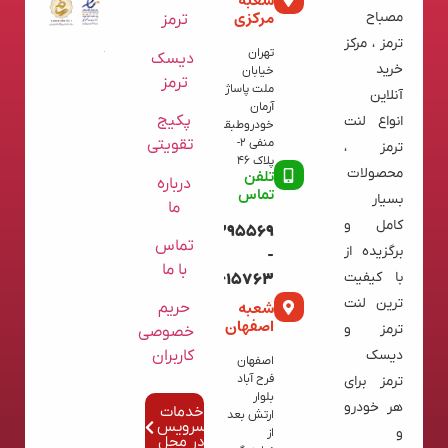
شعبه
مرکزی
مصباح
ترمز
ترمز ، مرکز
تهران
دیسک
خرید
خیابان
ترمز
ملت پاساژ
آنلاین
آرمان
پکیج
انواع لنت
خودروطبقه
تقویتی
منفی 2-
ترمز ،
پلاک 46
محصولات
تلفن
درباره
تماس
بسیار
ما
کامل و
09120395569
تماس
برگزیده از
-
با ما
با کیفیت
02136615763
ترین لنت
شعبه
حریم
اصفهان
ترمز و
خصوصی
کاربران
دیسک
اصفهان
فرح آباد
ترمز برای
بلوار
هر خودرو
خدمات
ارتش بعد
سرویس
و
از
در محل