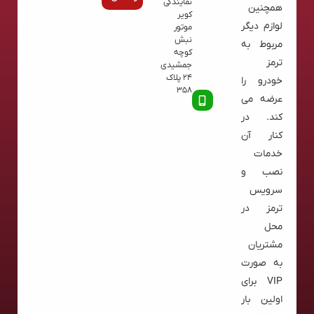
نمایندگی
همچنین
کویر
لوازم دیگر
موتور
نبش
مربوط به
کوچه
ترمز
جمشیدی
24 پلاک
خودرو را
358
عرضه می
کند. در
کنار آن
خدمات
نصب و
سرویس
ترمز در
محل
مشتریان
به صورت
VIP برای
اولین بار