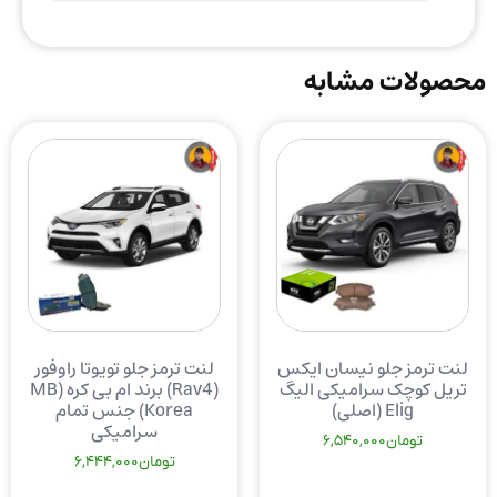
محصولات مشابه
لنت ترمز جلو نیسان ایکس
لنت ترمز جلو تویوتا راوفور
تریل کوچک سرامیکی الیگ
(Rav4) برند ام بی کره (MB
Elig (اصلی)
Korea) جنس تمام
سرامیکی
تومان
6,540,000
تومان
6,444,000