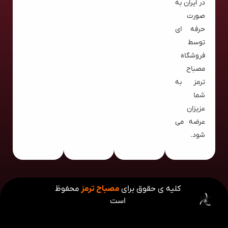
در ایران به
صورت
حرفه ای
توسط
فروشگاه
مصباح
ترمز به
شما
عزیزان
عرضه می
شود.
کلیه ی حقوق برای
مصباح ترمز
محفوظ
است