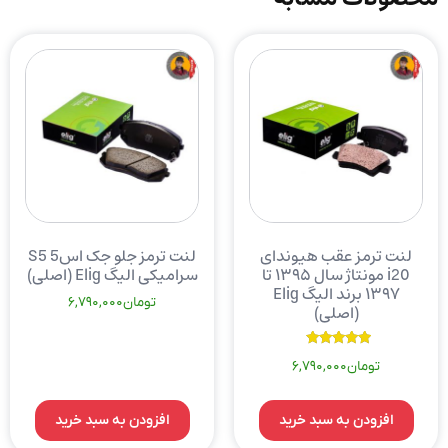
لنت ترمز عقب هیوندای
لنت ترمز جلو جک اس5 S5
i20 مونتاژ سال ۱۳۹۵ تا
سرامیکی الیگ Elig (اصلی)
۱۳۹۷ برند الیگ Elig
تومان
6,790,000
(اصلی)
نمره
تومان
6,790,000
5.00
از 5
افزودن به سبد خرید
افزودن به سبد خرید