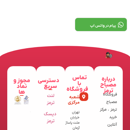
پیام در واتس اپ
تماس
درباره
دسترسی
مجوز و
با
مصباح
سریع
نماد
فروشگاه
ترمز
ها
فروشگاه
لنت
شعبه
مرکزی
مصباح
ترمز
ترمز ، مرکز
تهران
دیسک
خرید
خیابان
ترمز
ملت پاساژ
آنلاین
آرمان