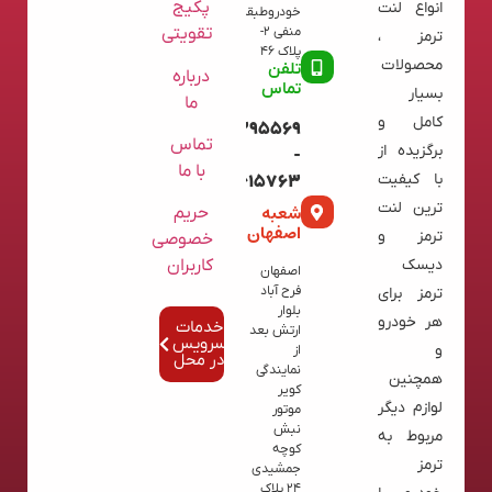
پکیج
انواع لنت
خودروطبقه
تقویتی
منفی 2-
ترمز ،
پلاک 46
محصولات
تلفن
درباره
تماس
بسیار
ما
کامل و
09120395569
تماس
برگزیده از
-
با ما
با کیفیت
02136615763
ترین لنت
شعبه
حریم
اصفهان
ترمز و
خصوصی
کاربران
دیسک
اصفهان
فرح آباد
ترمز برای
بلوار
هر خودرو
خدمات
ارتش بعد
سرویس
و
از
در محل
نمایندگی
همچنین
کویر
لوازم دیگر
موتور
نبش
مربوط به
کوچه
ترمز
جمشیدی
24 پلاک