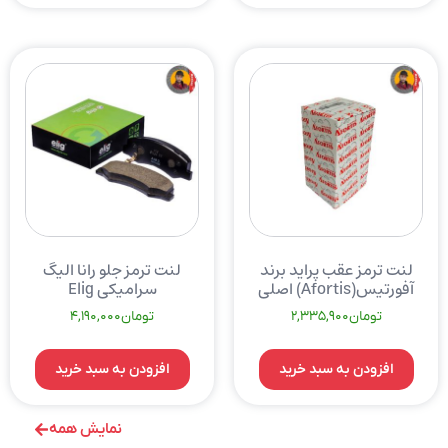
لنت ترمز عقب پراید برند
لنت ترمز جلو رانا الیگ
آفورتیس(Afortis) اصلی
سرامیکی Elig
تومان
2,335,900
تومان
4,190,000
افزودن به سبد خرید
افزودن به سبد خرید
نمایش همه