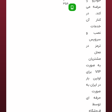
خودرو را
358
عرضه می
کند. در
کنار آن
خدمات
نصب و
سرویس
ترمز در
محل
مشتریان
به صورت
VIP برای
اولین بار
در ایران به
صورت
حرفه ای
توسط
فروشگاه