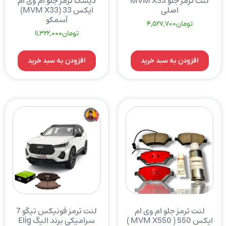
لنت ترمز جلو MVM X33
دیسک ترمز جلو ام وی ام
اصلی
ایکس 33 (MVM X33)
آسمکو
تومان
4,527,700
تومان
11,322,000
افزودن به سبد خرید
افزودن به سبد خرید
لنت ترمز جلو ام وی ام
لنت ترمز فونیکس تیگو 7
ایکس 550 ( MVM X550 )
سرامیکی برند الیگ Elig