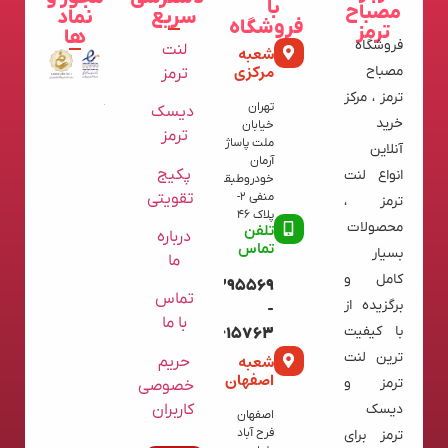
با
مصباح
سریع
نماد
فروشگاه
ترمز
ها
فروشگاه
لنت
شعبه
مرکزی
مصباح
ترمز
ترمز ، مرکز
تهران
دیسک
خرید
خیابان
ترمز
ملت پاساژ
آنلاین
آرمان
پکیج
انواع لنت
خودروطبقه
تقویتی
منفی 2-
ترمز ،
پلاک 46
محصولات
تلفن
درباره
تماس
بسیار
ما
کامل و
09120395569
تماس
برگزیده از
-
با ما
با کیفیت
02136615763
ترین لنت
شعبه
حریم
اصفهان
ترمز و
خصوصی
کاربران
دیسک
اصفهان
فرح آباد
ترمز برای