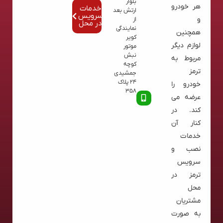
بلوار
هر خودرو
خدمات
ارتش بعد
سرویس
و
از
در محل
نمایندگی
همچنین
کویر
لوازم دیگر
موتور
نبش
مربوط به
کوچه
ترمز
جمشیدی
24 پلاک
خودرو را
358
عرضه می
کند. در
کنار آن
خدمات
نصب و
سرویس
ترمز در
محل
مشتریان
به صورت