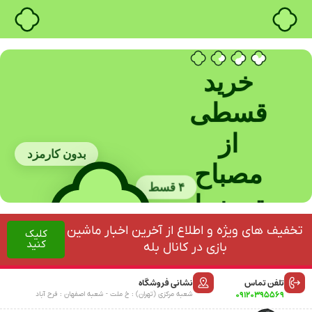
خرید قسطی با ترب‌پی
خرید
قسطی
از
بدون کارمزد
مصباح
۴ قسط
ترمز با
بدون چک
نصب
تخفیف های ویژه و اطلاع از آخرین اخبار ماشین
کلیک
کنید
بازی در کانال بله
در
بدون ضامن
تلفن تماس
نشانی فروشگاه
محل
09120395569
شعبه مرکزی (تهران) : خ ملت - شعبه اصفهان : فرح آباد