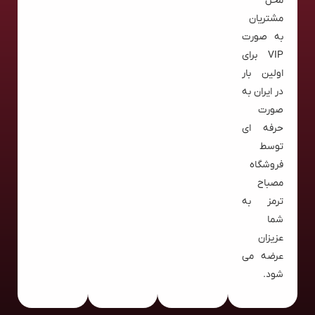
محل
مشتریان
به صورت
VIP برای
اولین بار
در ایران به
صورت
حرفه ای
توسط
فروشگاه
مصباح
ترمز به
شما
عزیزان
عرضه می
شود.