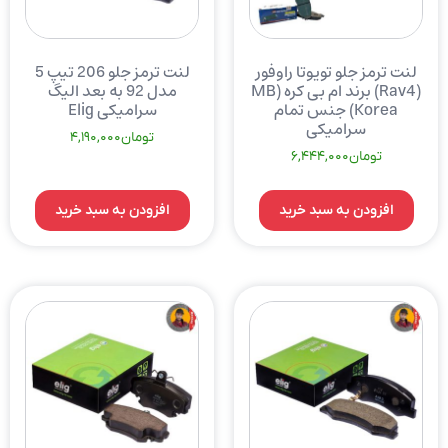
لنت ترمز جلو تویوتا راوفور
لنت ترمز جلو 206 تیپ 5
(Rav4) برند ام بی کره (MB
مدل 92 به بعد الیگ
Korea) جنس تمام
سرامیکی Elig
سرامیکی
تومان
4,190,000
تومان
6,444,000
افزودن به سبد خرید
افزودن به سبد خرید