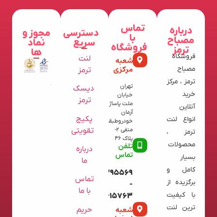
تماس
درباره
دسترسی
مجوز و
با
مصباح
سریع
نماد
فروشگاه
ترمز
ها
فروشگاه
لنت
شعبه
مرکزی
مصباح
ترمز
ترمز ، مرکز
تهران
دیسک
خرید
خیابان
ترمز
ملت پاساژ
آنلاین
آرمان
پکیج
انواع لنت
خودروطبقه
تقویتی
منفی 2-
ترمز ،
پلاک 46
محصولات
تلفن
درباره
تماس
بسیار
ما
کامل و
09120395569
تماس
برگزیده از
-
با ما
با کیفیت
02136615763
ترین لنت
شعبه
حریم