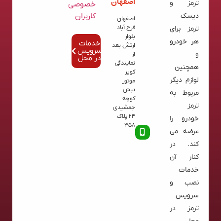
اصفهان
ترمز و
خصوصی
کاربران
دیسک
اصفهان
فرح آباد
ترمز برای
بلوار
هر خودرو
خدمات
ارتش بعد
سرویس
و
از
در محل
نمایندگی
همچنین
کویر
لوازم دیگر
موتور
نبش
مربوط به
کوچه
ترمز
جمشیدی
24 پلاک
خودرو را
358
عرضه می
کند. در
کنار آن
خدمات
نصب و
سرویس
ترمز در