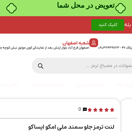
خرید قسطی با ترب‌پی
بله
کلیک کنید
شعبه اصفهان
اصفهان فرح آباد بلوار ارتش بعد از نمایندگی کویر موتور نبش کوچه جمشیدی 24 پلاک 358 - 7
روشگاه
خدمات در محل
مجله مصباح ترمز
تماس با ما
0
لنت ترمز جلو سمند ملی امکو ایساکو