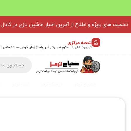
تخفیف های ویژه و اطلاع از آخرین اخبار ماشین بازی در کانال 
شعبه مرکزی
تهران خیابان ملت ، کوچه میرشریفی ، پاساژ آرمان خودرو ، طبقه منفی 2 پلاک 46 - 09032439723
مصباح ترمز
دیسک ترمز
لنت ترمز
ف