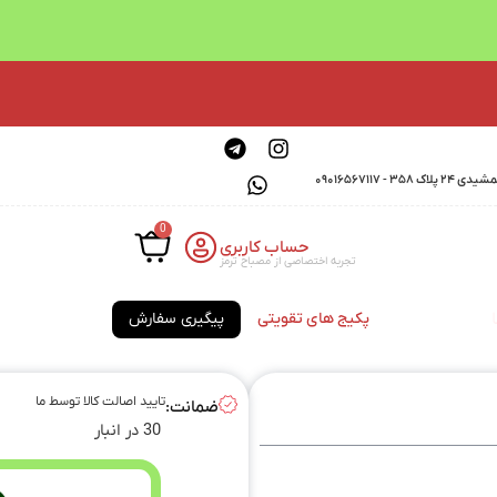
0901656711
0
حساب کاربری
تجربه اختصاصی از مصباح ترمز
پکیج های تقویتی
پیگیری سفارش
تایید اصالت کالا توسط ما
ضمانت:
30 در انبار