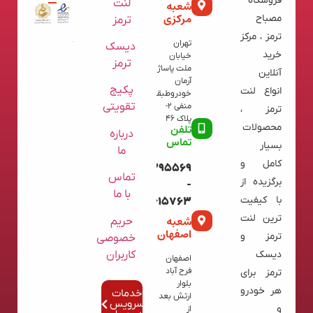
فروشگاه
لنت
شعبه
مرکزی
مصباح
ترمز
ترمز ، مرکز
تهران
دیسک
خرید
خیابان
ترمز
ملت پاساژ
آنلاین
آرمان
پکیج
انواع لنت
خودروطبقه
تقویتی
منفی 2-
ترمز ،
پلاک 46
محصولات
تلفن
درباره
تماس
بسیار
ما
کامل و
09120395569
تماس
برگزیده از
-
با ما
با کیفیت
02136615763
ترین لنت
شعبه
حریم
اصفهان
ترمز و
خصوصی
کاربران
دیسک
اصفهان
فرح آباد
ترمز برای
بلوار
هر خودرو
خدمات
ارتش بعد
سرویس
و
از