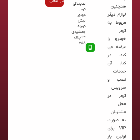
در محل
نمایندگی
همچنین
کویر
لوازم دیگر
موتور
نبش
مربوط به
کوچه
ترمز
جمشیدی
24 پلاک
خودرو را
358
عرضه می
کند. در
کنار آن
خدمات
نصب و
سرویس
ترمز در
محل
مشتریان
به صورت
VIP برای
اولین بار