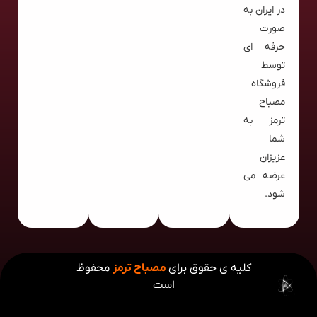
در ایران به
صورت
حرفه ای
توسط
فروشگاه
مصباح
ترمز به
شما
عزیزان
عرضه می
شود.
کلیه ی حقوق برای
مصباح ترمز
محفوظ
است