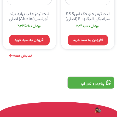
لنت ترمز جلو جک اس5 S5
لنت ترمز عقب پراید برند
سرامیکی الیگ Elig (اصلی)
آفورتیس(Afortis) اصلی
تومان
6,790,000
تومان
2,335,900
افزودن به سبد خرید
افزودن به سبد خرید
نمایش همه
پیام در واتس اپ