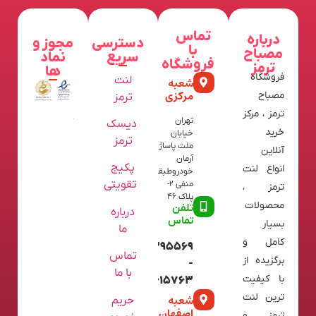
تماس
درباره
دسترسی
مجوز و
با
مصباح
سریع
نماد
فروشگاه
ترمز
ها
فروشگاه
لنت
شعبه
مرکزی
مصباح
ترمز
ترمز ، مرکز
تهران
دیسک
خرید
خیابان
ترمز
ملت پاساژ
آنلاین
آرمان
پکیج
انواع لنت
خودروطبقه
تقویتی
منفی 2-
ترمز ،
پلاک 46
محصولات
تلفن
درباره
تماس
بسیار
ما
کامل و
09120395569
تماس
برگزیده از
-
با ما
با کیفیت
02136615763
ترین لنت
شعبه
حریم
اصفهان
ترمز و