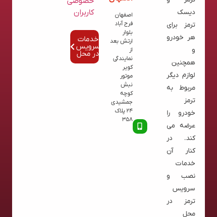
خصوصی
کاربران
دیسک
اصفهان
فرح آباد
ترمز برای
بلوار
هر خودرو
خدمات
ارتش بعد
سرویس
و
از
در محل
نمایندگی
همچنین
کویر
لوازم دیگر
موتور
نبش
مربوط به
کوچه
ترمز
جمشیدی
24 پلاک
خودرو را
358
عرضه می
کند. در
کنار آن
خدمات
نصب و
سرویس
ترمز در
محل