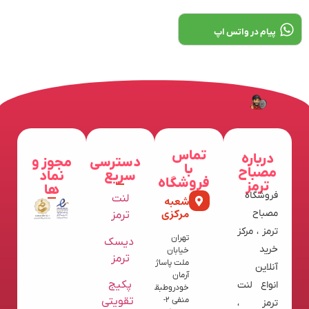
پیام در واتس اپ
تماس
درباره
دسترسی
مجوز و
با
مصباح
سریع
نماد
فروشگاه
ترمز
ها
فروشگاه
لنت
شعبه
مرکزی
مصباح
ترمز
ترمز ، مرکز
تهران
دیسک
خرید
خیابان
ترمز
ملت پاساژ
آنلاین
آرمان
پکیج
انواع لنت
خودروطبقه
تقویتی
منفی 2-
ترمز ،