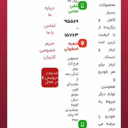
پلاک 46
محصولات
تلفن
درباره
تماس
بسیار
ما
کامل و
09120395569
تماس
برگزیده از
-
با ما
با کیفیت
02136615763
ترین لنت
شعبه
حریم
اصفهان
ترمز و
خصوصی
کاربران
دیسک
اصفهان
فرح آباد
ترمز برای
بلوار
هر خودرو
خدمات
ارتش بعد
سرویس
و
از
در محل
نمایندگی
همچنین
کویر
لوازم دیگر
موتور
نبش
مربوط به
کوچه
ترمز
جمشیدی
24 پلاک
خودرو را
358
عرضه می