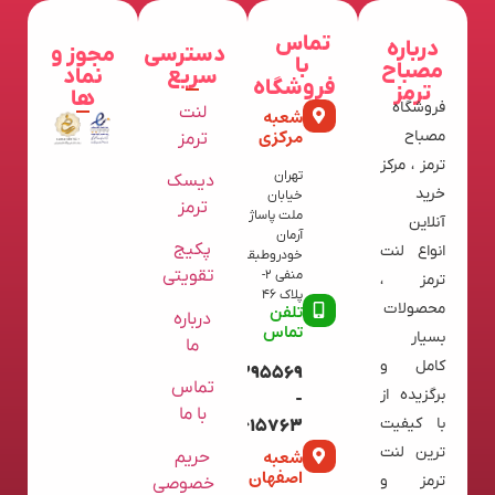
تماس
درباره
دسترسی
مجوز و
با
مصباح
سریع
نماد
فروشگاه
ترمز
ها
فروشگاه
لنت
شعبه
مرکزی
مصباح
ترمز
ترمز ، مرکز
تهران
دیسک
خرید
خیابان
ترمز
ملت پاساژ
آنلاین
آرمان
پکیج
انواع لنت
خودروطبقه
تقویتی
منفی 2-
ترمز ،
پلاک 46
محصولات
تلفن
درباره
تماس
بسیار
ما
کامل و
09120395569
تماس
برگزیده از
-
با ما
با کیفیت
02136615763
ترین لنت
شعبه
حریم
اصفهان
ترمز و
خصوصی