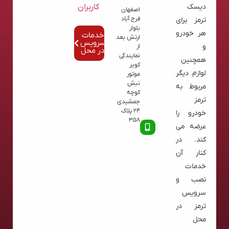
کاربران
دیسک
اصفهان
فرح آباد
ترمز برای
بلوار
هر خودرو
خدمات
ارتش بعد
سرویس
و
از
در محل
نمایندگی
همچنین
کویر
لوازم دیگر
موتور
نبش
مربوط به
کوچه
ترمز
جمشیدی
24 پلاک
خودرو را
358
عرضه می
کند. در
کنار آن
خدمات
نصب و
سرویس
ترمز در
محل