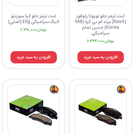
لنت ترمز جلو تویوتا راوفور
لنت ترمز جلو کیا سورنتو
(Rav4) برند ام بی کره (MB
الیگ سرامیکی Elig (اصلی)
Korea) جنس تمام
تومان
6,790,000
سرامیکی
تومان
6,444,000
افزودن به سبد خرید
افزودن به سبد خرید