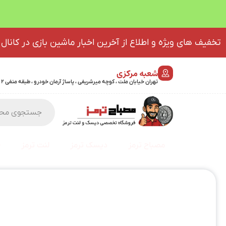
تخفیف های ویژه و اطلاع از آخرین اخبار ماشین بازی در کانال 
شعبه مرکزی
تهران خیابان ملت ، کوچه میرشریفی ، پاساژ آرمان خودرو ، طبقه منفی 2 پلاک 46 - 09032439723
مصباح ترمز
دیسک ترمز
لنت ترمز
ف