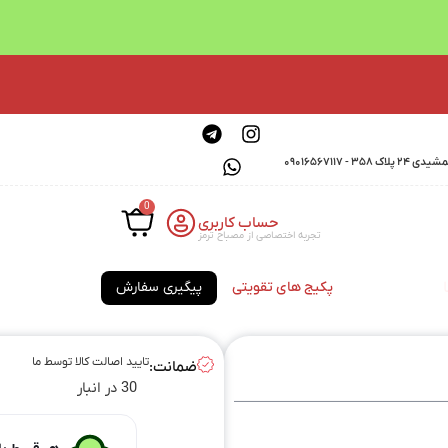
0901656711
0
حساب کاربری
تجربه اختصاصی از مصباح ترمز
پکیج های تقویتی
پیگیری سفارش
تایید اصالت کالا توسط ما
ضمانت:
30 در انبار