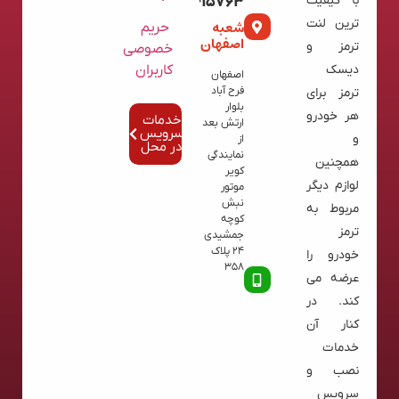
با کیفیت
02136615763
ترین لنت
شعبه
حریم
اصفهان
ترمز و
خصوصی
کاربران
دیسک
اصفهان
فرح آباد
ترمز برای
بلوار
هر خودرو
خدمات
ارتش بعد
سرویس
و
از
در محل
نمایندگی
همچنین
کویر
لوازم دیگر
موتور
نبش
مربوط به
کوچه
ترمز
جمشیدی
24 پلاک
خودرو را
358
عرضه می
کند. در
کنار آن
خدمات
نصب و
سرویس