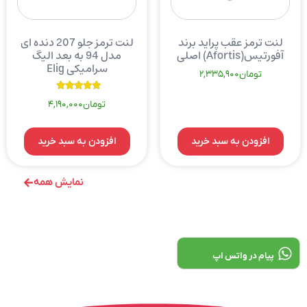
لنت ترمز عقب پراید برند
لنت ترمز جلو 207 دنده ای
آفورتیس(Afortis) اصلی
مدل 94 به بعد الیگ
سرامیکی Elig
تومان
2,335,900
نمره
تومان
4,190,000
5.00
از 5
افزودن به سبد خرید
افزودن به سبد خرید
نمایش همه
پیام در واتس اپ