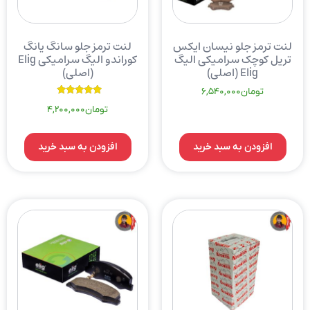
لنت ترمز جلو نیسان ایکس
لنت ترمز جلو سانگ یانگ
تریل کوچک سرامیکی الیگ
کوراندو الیگ سرامیکی Elig
Elig (اصلی)
(اصلی)
تومان
6,540,000
نمره
تومان
4,200,000
5.00
از 5
افزودن به سبد خرید
افزودن به سبد خرید