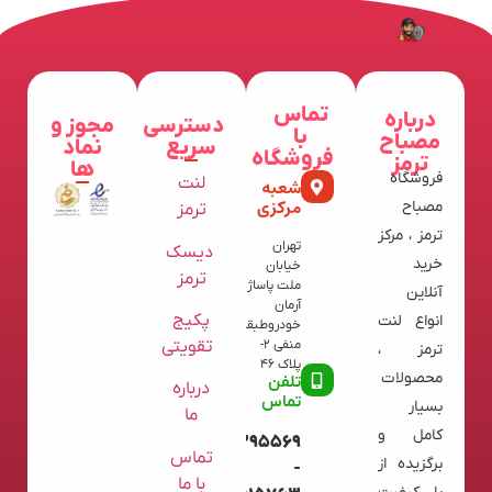
تماس
درباره
دسترسی
مجوز و
با
مصباح
سریع
نماد
فروشگاه
ترمز
ها
فروشگاه
لنت
شعبه
مرکزی
مصباح
ترمز
ترمز ، مرکز
تهران
دیسک
خرید
خیابان
ترمز
ملت پاساژ
آنلاین
آرمان
پکیج
انواع لنت
خودروطبقه
تقویتی
منفی 2-
ترمز ،
پلاک 46
محصولات
تلفن
درباره
تماس
بسیار
ما
کامل و
09120395569
تماس
برگزیده از
-
با ما