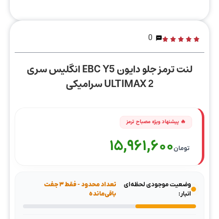
0
لنت ترمز جلو دایون EBC Y5 انگلیس سری
ULTIMAX 2 سرامیکی
15,961,600
تومان
وضعیت موجودی لحظه‌ای
تعداد محدود - فقط ۳ جفت
انبار:
باقی‌مانده