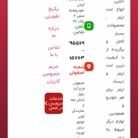
آنلاین
آرمان
پکیج
انواع لنت
خودروطبقه
تقویتی
منفی 2-
ترمز ،
پلاک 46
محصولات
تلفن
درباره
تماس
بسیار
ما
کامل و
09120395569
تماس
برگزیده از
-
با ما
با کیفیت
02136615763
ترین لنت
شعبه
حریم
اصفهان
ترمز و
خصوصی
کاربران
دیسک
اصفهان
فرح آباد
ترمز برای
بلوار
هر خودرو
خدمات
ارتش بعد
سرویس
و
از
در محل
نمایندگی
همچنین
کویر
لوازم دیگر
موتور
نبش
مربوط به
کوچه
ترمز