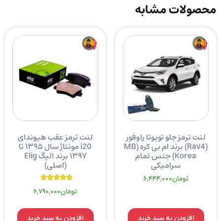
محصولات مشابه
لنت ترمز جلو تویوتا راوفور
لنت ترمز عقب هیوندای
(Rav4) برند ام بی کره (MB
i20 مونتاژ سال ۱۳۹۵ تا
Korea) جنس تمام
۱۳۹۷ برند الیگ Elig
سرامیکی
(اصلی)
تومان
6,444,000
نمره
تومان
6,790,000
5.00
از 5
افزودن به سبد خرید
افزودن به سبد خرید