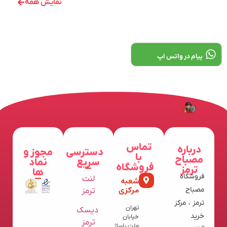
نمایش همه
پیام در واتس اپ
تماس
درباره
دسترسی
مجوز و
با
مصباح
سریع
نماد
فروشگاه
ترمز
ها
فروشگاه
لنت
شعبه
مرکزی
مصباح
ترمز
ترمز ، مرکز
تهران
دیسک
خرید
خیابان
ترمز
ملت پاساژ