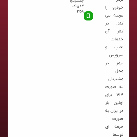
جمشیدی
24 پلاک
خودرو را
358
عرضه می
کند. در
کنار آن
خدمات
نصب و
سرویس
ترمز در
محل
مشتریان
به صورت
VIP برای
اولین بار
در ایران به
صورت
حرفه ای
توسط