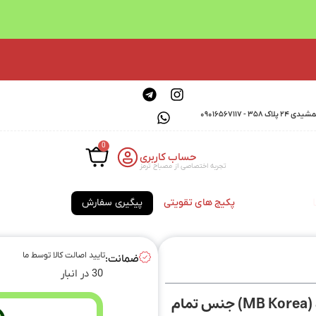
0901656711
0
حساب کاربری
تجربه اختصاصی از مصباح ترمز
پکیج های تقویتی
پیگیری سفارش
تایید اصالت کالا توسط ما
ضمانت:
30 در انبار
لنت ترمز جلو تویوتا راوفور (Rav4) برند ام بی کره (MB Korea) جنس تمام