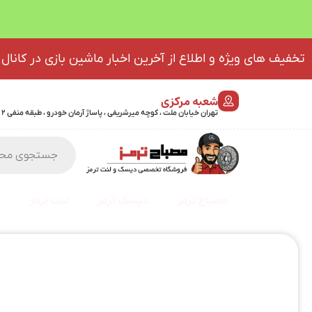
تخفیف های ویژه و اطلاع از آخرین اخبار ماشین بازی در کانال 
شعبه مرکزی
تهران خیابان ملت ، کوچه میرشریفی ، پاساژ آرمان خودرو ، طبقه منفی 2 پلاک 46 - 09032439723
مصباح ترمز
دیسک ترمز
لنت ترمز
ف