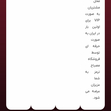
محل
مشتریان
به صورت
VIP برای
اولین بار
در ایران به
صورت
حرفه ای
توسط
فروشگاه
مصباح
ترمز به
شما
عزیزان
عرضه می
شود.