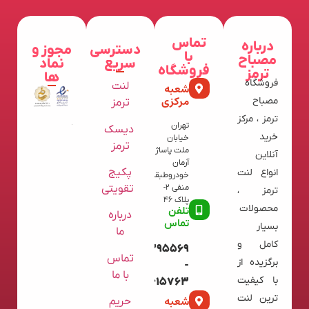
تماس
درباره
دسترسی
مجوز و
با
مصباح
سریع
نماد
فروشگاه
ترمز
ها
فروشگاه
لنت
شعبه
مرکزی
مصباح
ترمز
ترمز ، مرکز
تهران
دیسک
خرید
خیابان
ترمز
ملت پاساژ
آنلاین
آرمان
پکیج
انواع لنت
خودروطبقه
تقویتی
منفی 2-
ترمز ،
پلاک 46
محصولات
تلفن
درباره
تماس
بسیار
ما
کامل و
09120395569
تماس
برگزیده از
-
با ما
با کیفیت
02136615763
ترین لنت
شعبه
حریم