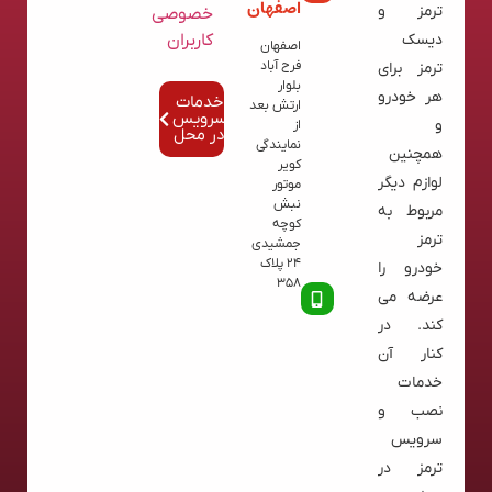
اصفهان
ترمز و
خصوصی
کاربران
دیسک
اصفهان
فرح آباد
ترمز برای
بلوار
هر خودرو
خدمات
ارتش بعد
سرویس
و
از
در محل
نمایندگی
همچنین
کویر
لوازم دیگر
موتور
نبش
مربوط به
کوچه
ترمز
جمشیدی
24 پلاک
خودرو را
358
عرضه می
کند. در
کنار آن
خدمات
نصب و
سرویس
ترمز در