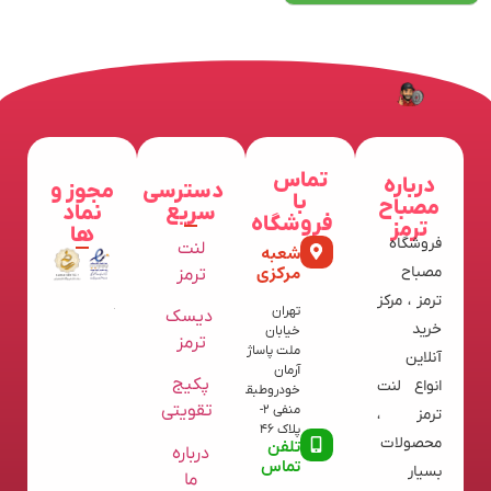
تماس
درباره
دسترسی
مجوز و
با
مصباح
سریع
نماد
فروشگاه
ترمز
ها
فروشگاه
لنت
شعبه
مرکزی
مصباح
ترمز
ترمز ، مرکز
تهران
دیسک
خرید
خیابان
ترمز
ملت پاساژ
آنلاین
آرمان
پکیج
انواع لنت
خودروطبقه
تقویتی
منفی 2-
ترمز ،
پلاک 46
محصولات
تلفن
درباره
تماس
بسیار
ما