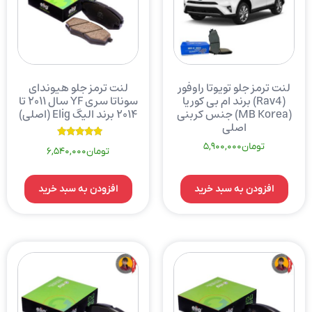
لنت ترمز جلو تویوتا راوفور
لنت ترمز جلو هیوندای
(Rav4) برند ام بی کوریا
سوناتا سری YF سال ۲۰۱۱ تا
(MB Korea) جنس کربنی
۲۰۱۴ برند الیگ Elig (اصلی)
اصلی
نمره
تومان
5,900,000
تومان
6,540,000
5.00
از 5
افزودن به سبد خرید
افزودن به سبد خرید