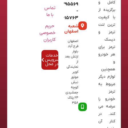
کامل و
09120395569
تماس
برگزیده از
-
با ما
با کیفیت
02136615763
ترین لنت
شعبه
حریم
اصفهان
ترمز و
خصوصی
کاربران
دیسک
اصفهان
فرح آباد
ترمز برای
بلوار
هر خودرو
خدمات
ارتش بعد
سرویس
و
از
در محل
نمایندگی
همچنین
کویر
لوازم دیگر
موتور
نبش
مربوط به
کوچه
ترمز
جمشیدی
24 پلاک
خودرو را
358
عرضه می
کند. در
کنار آن