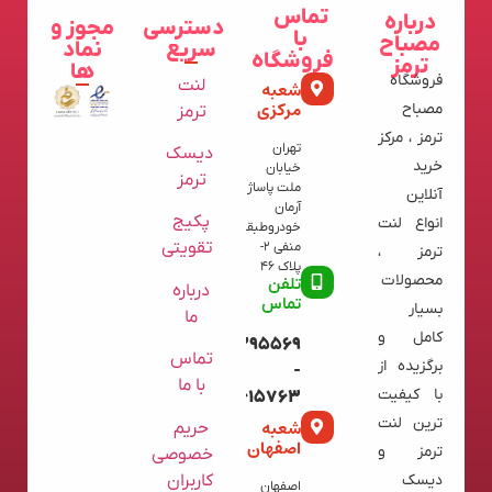
تماس
درباره
دسترسی
مجوز و
با
مصباح
سریع
نماد
فروشگاه
ترمز
ها
فروشگاه
لنت
شعبه
مرکزی
مصباح
ترمز
ترمز ، مرکز
تهران
دیسک
خرید
خیابان
ترمز
ملت پاساژ
آنلاین
آرمان
پکیج
انواع لنت
خودروطبقه
تقویتی
منفی 2-
ترمز ،
پلاک 46
محصولات
تلفن
درباره
تماس
بسیار
ما
کامل و
09120395569
تماس
برگزیده از
-
با ما
با کیفیت
02136615763
ترین لنت
شعبه
حریم
اصفهان
ترمز و
خصوصی
کاربران
دیسک
اصفهان