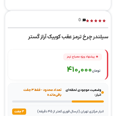
0
سیلندر چرخ ترمز عقب کوییک آراز گستر
410,000
تومان
وضعیت موجودی لحظه‌ای
تعداد محدود - فقط ۳ جفت
انبار:
باقی‌مانده
انبار مرکزی تهران (ارسال فوری کمتر از ۴۵ دقیقه)
۳ جفت