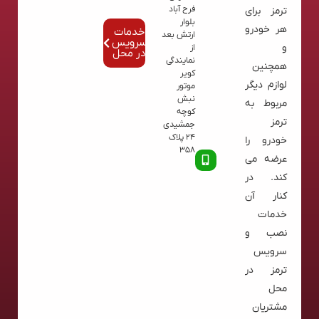
فرح آباد
ترمز برای
بلوار
هر خودرو
خدمات
ارتش بعد
سرویس
و
از
در محل
نمایندگی
همچنین
کویر
لوازم دیگر
موتور
نبش
مربوط به
کوچه
ترمز
جمشیدی
24 پلاک
خودرو را
358
عرضه می
کند. در
کنار آن
خدمات
نصب و
سرویس
ترمز در
محل
مشتریان