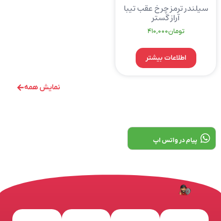
سیلندر ترمز چرخ عقب تیبا
آراز گستر
تومان
410,000
اطلاعات بیشتر
نمایش همه
پیام در واتس اپ