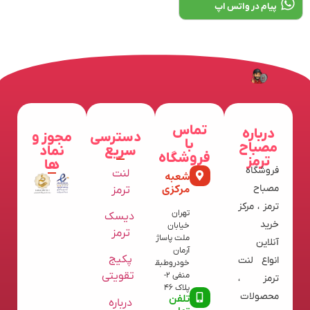
پیام در واتس اپ
تماس
درباره
دسترسی
مجوز و
با
مصباح
سریع
نماد
فروشگاه
ترمز
ها
فروشگاه
لنت
شعبه
مرکزی
مصباح
ترمز
ترمز ، مرکز
تهران
دیسک
خرید
خیابان
ترمز
ملت پاساژ
آنلاین
آرمان
پکیج
انواع لنت
خودروطبقه
تقویتی
منفی 2-
ترمز ،
پلاک 46
محصولات
تلفن
درباره