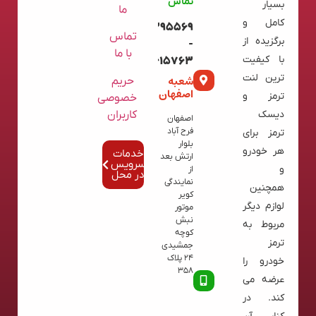
تماس
بسیار
ما
کامل و
09120395569
تماس
برگزیده از
-
با ما
با کیفیت
02136615763
ترین لنت
شعبه
حریم
اصفهان
ترمز و
خصوصی
کاربران
دیسک
اصفهان
فرح آباد
ترمز برای
بلوار
هر خودرو
خدمات
ارتش بعد
سرویس
و
از
در محل
نمایندگی
همچنین
کویر
لوازم دیگر
موتور
نبش
مربوط به
کوچه
ترمز
جمشیدی
24 پلاک
خودرو را
358
عرضه می
کند. در