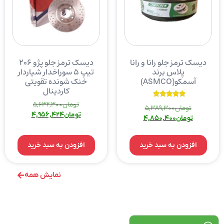
دیسک ترمز جلو رانا و رانا
دیسک ترمز جلو پژو ۲۰۶
پلاس برند
تیپ ۵ سوراخدار شیاردار
آسمکو(ASMCO)
خنک شونده تقویتی
کاردینال
نمره
تومان
5,632,300
تومان
5,389,300
5.00
تومان
4,956,424
از 5
تومان
4,850,400
افزودن به سبد خرید
افزودن به سبد خرید
نمایش همه