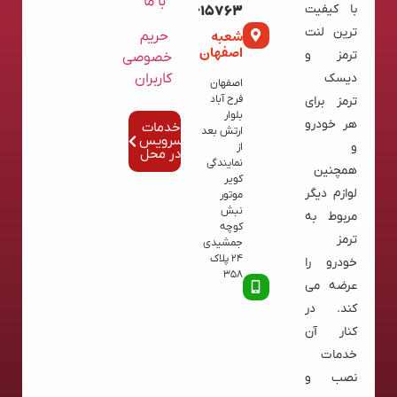
با ما
با کیفیت
02136615763
ترین لنت
شعبه
حریم
اصفهان
ترمز و
خصوصی
کاربران
دیسک
اصفهان
فرح آباد
ترمز برای
بلوار
هر خودرو
خدمات
ارتش بعد
سرویس
و
از
در محل
نمایندگی
همچنین
کویر
لوازم دیگر
موتور
نبش
مربوط به
کوچه
ترمز
جمشیدی
24 پلاک
خودرو را
358
عرضه می
کند. در
کنار آن
خدمات
نصب و