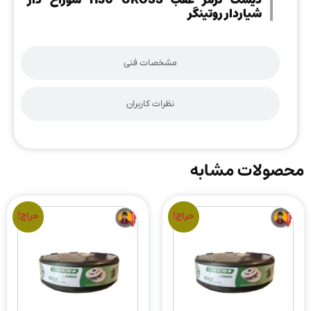
دیسک ترمز عقب H30 CROSS سوراخ دار
شیاردار روتینگر
مشخصات فنی
نظرات کاربران
محصولات مشابه
حراج!
حراج!