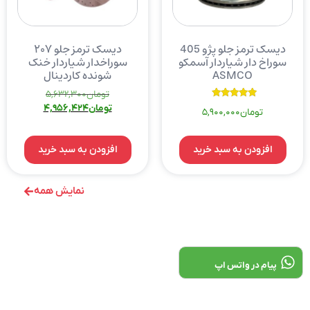
دیسک ترمز جلو پژو 405
دیسک ترمز جلو ۲۰۷
سوراخ دار شیاردار آسمکو
سوراخدار شیاردار خنک
ASMCO
شونده کاردینال
تومان
5,632,300
نمره
تومان
4,956,424
تومان
5,900,000
5.00
از 5
افزودن به سبد خرید
افزودن به سبد خرید
نمایش همه
پیام در واتس اپ