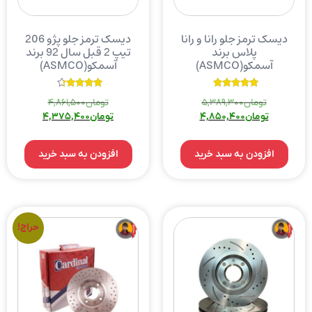
دیسک ترمز جلو رانا و رانا
دیسک ترمز جلو پژو 206
پلاس برند
تیپ 2 قبل سال 92 برند
آسمکو(ASMCO)
آسمکو(ASMCO)
نمره
نمره
تومان
5,389,300
تومان
4,861,500
4.00
5.00
از 5
از 5
تومان
4,850,400
تومان
4,375,400
افزودن به سبد خرید
افزودن به سبد خرید
حراج!