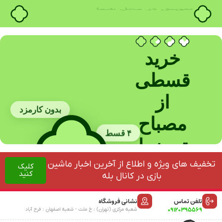
خرید قسطی با ترب‌پی
خرید
قسطی
از
بدون کارمزد
مصباح
۴ قسط
ترمز با
بدون چک
نصب
تخفیف های ویژه و اطلاع از آخرین اخبار ماشین
کلیک
کنید
بازی در کانال بله
در
بدون ضامن
تلفن تماس
نشانی فروشگاه
محل
09120395569
شعبه مرکزی (تهران) : خ ملت - شعبه اصفهان : فرح آباد