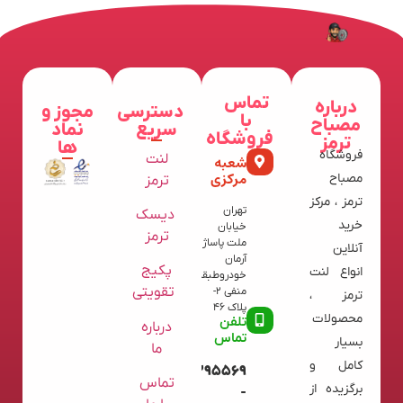
تماس
درباره
دسترسی
مجوز و
با
مصباح
سریع
نماد
فروشگاه
ترمز
ها
فروشگاه
لنت
شعبه
مرکزی
مصباح
ترمز
ترمز ، مرکز
تهران
دیسک
خرید
خیابان
ترمز
ملت پاساژ
آنلاین
آرمان
پکیج
انواع لنت
خودروطبقه
تقویتی
منفی 2-
ترمز ،
پلاک 46
محصولات
تلفن
درباره
تماس
بسیار
ما
کامل و
09120395569
تماس
برگزیده از
-