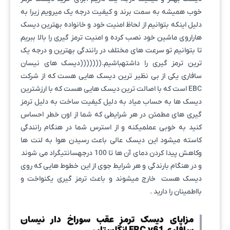
خوب همیشه به سمت برند و کیفیت درجه یک میرویم زیرا به
دلیل اینکه بتوانیم از لحاظ امنیت خود و خانواده بهترین دیسک
هاراروی ماشین خود نصب کرده و امنیت ترمز گیری را بالا ببریم
تا بتوانیم تو سرعت های مختلف در رانندگی بهترین و درجه یک
ترین ترمز گیری را داشتهباشیم.(((((((دیسک های نیسان
سافاری یکی از بی نظیر ترین دیسک هایی هست که از شرکت
EBC است که با اصالت ترین دیسک هایی هست که با ارزشترین
دیسک ها به حساب میاد به دلیل کیفیت ساخت به دلیل ترمز
گیری های مطمئن در هر شرایطی که شما از اون خطر احساس
کنید به خوبی عملمیکنه و از استرس شما در هنگام رانندگی
کاسته میشود این دیسک عالی باعث رسیدن هوا به لنت ها
وکاهش پیدا کردن دمای آن ها تا 100 درجهسانتیگراد می شوند
و در هنگام بارندگی و هر شرایط جوی از این خطوط هایی که روی
دیسک هست خارج میشوند و باعث ترمز گیری یکنواخت و
بااطمینان را دارید .
مزایای دیسک ترمز عقب سوراخ دار نیسان
سافاری EBC y61 انگلستان