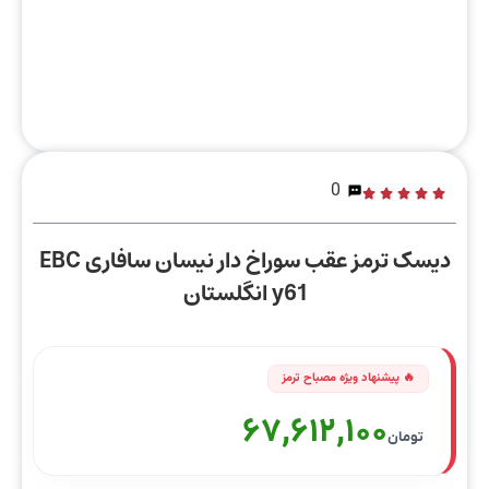
0
دیسک ترمز عقب سوراخ دار نیسان سافاری EBC
y61 انگلستان
67,612,100
تومان