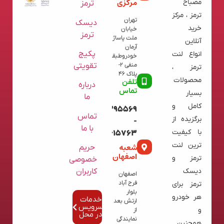
مرکزی
مصباح
ترمز
ترمز ، مرکز
تهران
دیسک
خرید
خیابان
ترمز
ملت پاساژ
آنلاین
آرمان
پکیج
انواع لنت
خودروطبقه
تقویتی
منفی 2-
ترمز ،
پلاک 46
محصولات
تلفن
درباره
تماس
بسیار
ما
کامل و
09120395569
تماس
برگزیده از
-
با ما
با کیفیت
02136615763
ترین لنت
شعبه
حریم
اصفهان
ترمز و
خصوصی
کاربران
دیسک
اصفهان
فرح آباد
ترمز برای
بلوار
هر خودرو
خدمات
ارتش بعد
سرویس
و
از
در محل
نمایندگی
همچنین