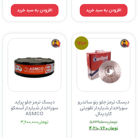
افزودن به سبد خرید
افزودن به سبد خرید
حراج!
دیسک ترمز جلو رنو ساندرو
دیسک ترمز جلو پراید
سوراخدار شیاردار تقویتی
سوراخدار شیاردار آسمکو
کاردینال
ASMCO
تومان
5,239,500
تومان
3,600,000
تومان
4,610,760