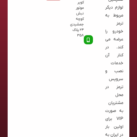
کویر
لوازم دیگر
موتور
نبش
مربوط به
کوچه
ترمز
جمشیدی
24 پلاک
خودرو را
358
عرضه می
کند. در
کنار آن
خدمات
نصب و
سرویس
ترمز در
محل
مشتریان
به صورت
VIP برای
اولین بار
در ایران به