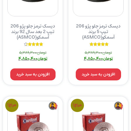
دیسک ترمز جلو پژو 206
دیسک ترمز جلو پژو 206
تیپ 5 برند
تیپ 2 بعد سال 92 برند
آسمکو(ASMCO)
آسمکو(ASMCO)
نمره
نمره
تومان
5,389,300
تومان
5,389,300
4.00
5.00
از 5
از 5
تومان
4,850,400
تومان
4,850,400
افزودن به سبد خرید
افزودن به سبد خرید
حراج!
حراج!