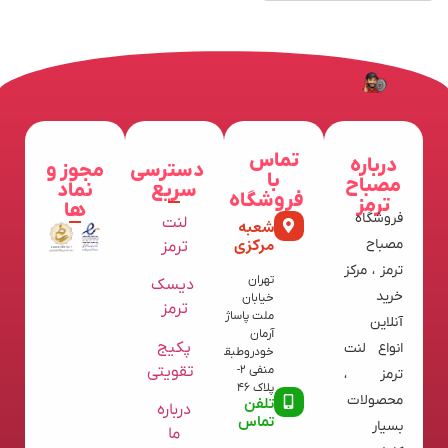
تماس
درباره
دسترسی
مجوز و
با
مصباح
سریع
نماد
فروشگاه
ترمز
ها
فروشگاه
لنت
شعبه
مرکزی
مصباح
ترمز
ترمز ، مرکز
تهران
دیسک
خرید
خیابان
ترمز
ملت پاساژ
آنلاین
آرمان
پکیج
انواع لنت
خودروطبقه
تقویتی
منفی 2-
ترمز ،
پلاک 46
محصولات
تلفن
درباره
تماس
بسیار
ما