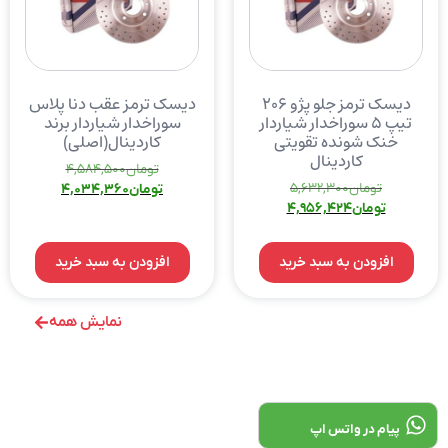
دیسک ترمز جلو پژو ۲۰۶
دیسک ترمز عقب دنا پلاس
تیپ ۵ سوراخدار شیاردار
سوراخدار شیاردار برند
خنک شونده تقویتی
کاردینال(اصلی)
کاردینال
تومان
4,584,500
تومان
5,632,300
تومان
4,034,360
تومان
4,956,424
افزودن به سبد خرید
افزودن به سبد خرید
نمایش همه
پیام در واتس اپ