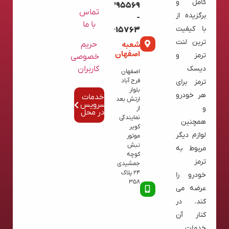
کامل و
09120395569
تماس
برگزیده از
-
با ما
با کیفیت
02136615763
ترین لنت
شعبه
حریم
اصفهان
ترمز و
خصوصی
کاربران
دیسک
اصفهان
فرح آباد
ترمز برای
بلوار
هر خودرو
خدمات
ارتش بعد
سرویس
و
از
در محل
نمایندگی
همچنین
کویر
لوازم دیگر
موتور
نبش
مربوط به
کوچه
ترمز
جمشیدی
24 پلاک
خودرو را
358
عرضه می
کند. در
کنار آن
خدمات