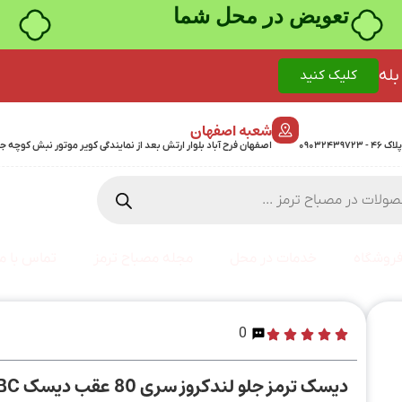
خرید قسطی با ترب‌پی
بله
کلیک کنید
شعبه اصفهان
اصفهان فرح آباد بلوار ارتش بعد از نمایندگی کویر موتور نبش کوچه جمشیدی 24 پلاک 358 - 7
روشگاه
خدمات در محل
مجله مصباح ترمز
تماس با ما
0
دیسک ترمز جلو لندکروز سری 80 عقب دیسک EBC انگلستان