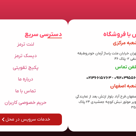
 با فروشگاه
دسترسی سریع
عبه مرکزی
لنت ترمز
ران خیابان ملت پاساژ آرمان خودروطبقه
دیسک ترمز
 2- پلاک 46
لفن تماس
پکیج تقویتی
09120395569 - 021366157
درباره ما
عبه اصفهان
تماس با ما
فهان فرح آباد بلوار ارتش بعد از نمایندگی
حریم خصوصی کاربران
کویر موتور نبش کوچه جمشیدی 24 پلاک
35
خدمات سرویس در محل