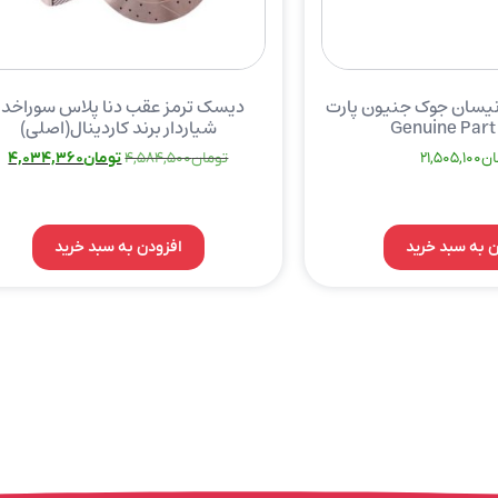
نیسان جوک جنیون پارت
دیسک ترمز عقب دنا پلاس سوراخدا
شیاردار برند کاردینال(اصلی)
ان
21,505,100
تومان
4,584,500
تومان
4,034,360
ن به سبد خرید
افزودن به سبد خرید