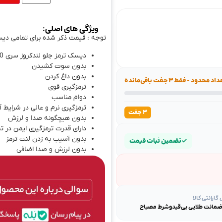
ویژگی های اصلی:
توجه : قیمت ذکر شده برای تمامی دی
دیسک ترمز جلو لندکروز سری 80 عقب دیسک EBC انگلستان
بدون سوت کشیدن
بدون داغ کردن
اد محدود - فقط ۳ جفت باقی‌مانده
ترمزگیری قوی
دوام مناسب
ترمزگیری نرم و عالی در شرایط
۳ جفت
بدون هیچگونه صدا و لرزش
دارای قدرت ترمزگیری ایمن در ت
بدون آسیب به زدن لنت ترمز
تضمین ثبات قیمت
بدون لرزش و صدا اضافی
دارای کیفیت عالی و درجه یک 
عمر مفید طولانی این دیسک ترمز
کیفیت خوب و درجه یک این دی
ترمز دیگه ایی نیست.
ارانتی کالا