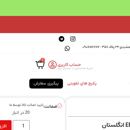
0901656711
0
حساب کاربری
تجربه اختصاصی از مصباح ترمز
پکیج های تقویتی
پیگیری سفارش
تایید اصالت کالا توسط ما
ضمانت:
20 در انبار
افزو