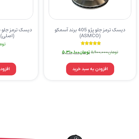
دیسک ترمز جلو پژو 405 برند آسمکو
دیسک ترمز جلو 
(ASMCO)
(اصلی) Genuine Part
توم
نمره
تومان
5,900,000
تومان
5,310,100
5.00
از 5
افزودن به سبد خرید
افزود