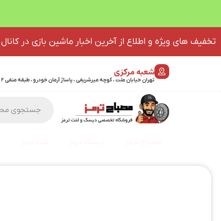
تخفیف های ویژه و اطلاع از آخرین اخبار ماشین بازی در کانال 
شعبه مرکزی
تهران خیابان ملت ، کوچه میرشریفی ، پاساژ آرمان خودرو ، طبقه منفی 2 پلاک 46 - 09032439723
مصباح ترمز
دیسک ترمز
لنت ترمز
ف