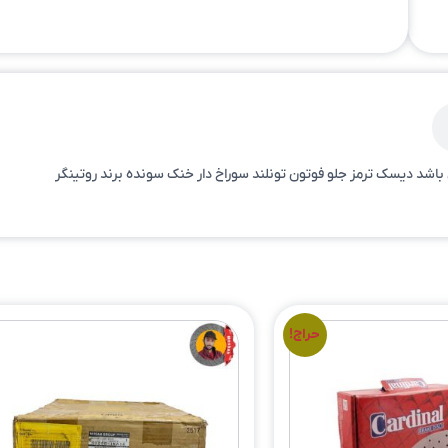
شد دیسک ترمز جلو فوتون تونلند سوراخ دار خنک سونده برند روتینگر
حراج!