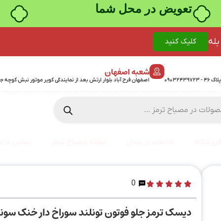
تعویض در محل شما
بله
کلیک کنید
شعبه اصفهان
اصفهان فرح آباد بلوار ارتش بعد از نمایندگی کویر موتور نبش کوچه جمشیدی 24 پلاک 358 - 7
روشگاه
خدمات در محل
مجله مصباح ترمز
تماس با ما
0
دیسک ترمز جلو فوتون تونلند سوراخ دار خنک سونده