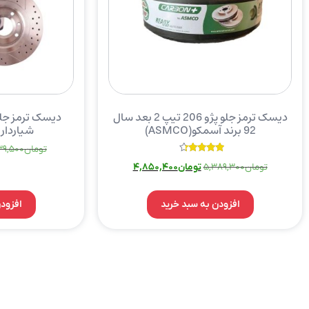
دیسک ترمز جلو پژو 206 تیپ 2 بعد سال
دیسک ترمز جلو
92 برند آسمکو(ASMCO)
شیاردار 
تومان
39,500
نمره
تومان
5,389,300
تومان
4,850,400
4.00
از 5
افزودن به سبد خرید
افزود