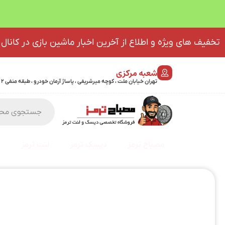
تخفیف های ویژه و اطلاع از آخرین اخبار ماشین بازی در کانال 
شعبه مرکزی
تهران خیابان ملت ، کوچه میرشریفی ، پاساژ آرمان خودرو ، طبقه منفی 2 پلاک 46 - 09032439723
مصباح ترمز
دیسک ترمز
لنت ترمز
ف