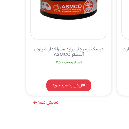
رت
دیسک ترمز جلو پراید سوراخدار شیاردار
آسمکو ASMCO
تومان
3,600,000
افزودن به سبد خرید
نمایش همه