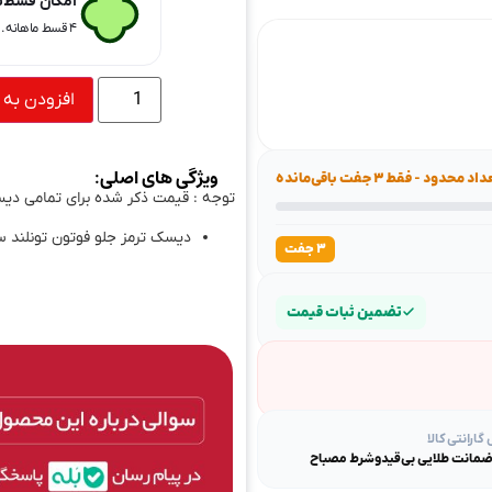
امکان قسط‌ب
۴ قسط ماهانه. بدون سود، چک و ضامن.
افزودن به 
ویژگی های اصلی:
اد محدود - فقط ۳ جفت باقی‌مانده
توجه : قیمت ذکر شده برای تمامی دی
دیسک ترمز جلو فوتون تونلند سو
۳ جفت
تضمین ثبات قیمت
ارانتی کالا