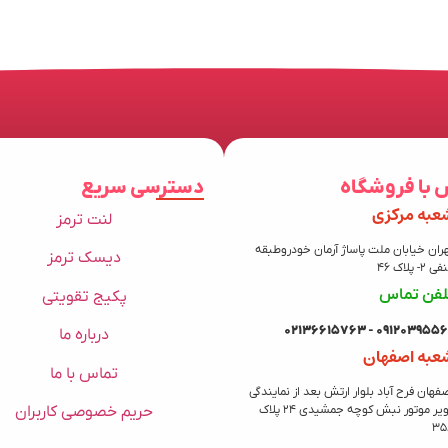
 با فروشگاه
دسترسی سریع
عبه مرکزی
لنت ترمز
ران خیابان ملت پاساژ آرمان خودروطبقه
دیسک ترمز
 2- پلاک 46
لفن تماس
پکیج تقویتی
09120395569 - 021366157
درباره ما
عبه اصفهان
تماس با ما
فهان فرح آباد بلوار ارتش بعد از نمایندگی
حریم خصوصی کاربران
کویر موتور نبش کوچه جمشیدی 24 پلاک
35