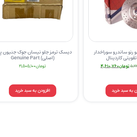
 رنو ساندرو سوراخدار
دیسک ترمز جلو نیسان جوک جنیون پا
تقویتی کاردینال
(اصلی) Genuine Part
5,2
تومان
4,610,760
تومان
21,505,100
ن به سبد خرید
افزودن به سبد خرید