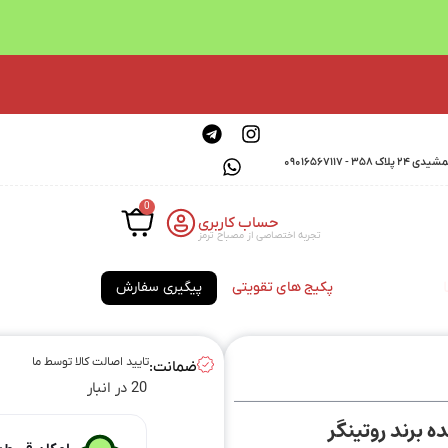
0901656711
0
حساب کاربری
تجربه اختصاصی از مصباح ترمز
پکیج های تقویتی
پیگیری سفارش
تایید اصالت کالا توسط ما
ضمانت:
20 در انبار
 برند روتینگر