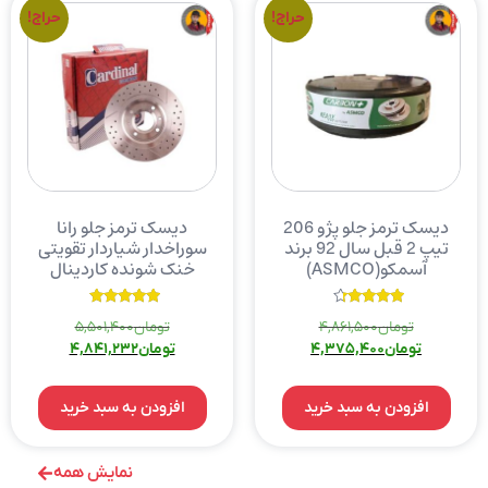
حراج!
حراج!
دیسک ترمز جلو پژو 206
دیسک ترمز جلو رانا
تیپ 2 قبل سال 92 برند
سوراخدار شیاردار تقویتی
آسمکو(ASMCO)
خنک شونده کاردینال
نمره
نمره
تومان
4,861,500
تومان
5,501,400
5.00
4.00
از 5
از 5
تومان
4,375,400
تومان
4,841,232
افزودن به سبد خرید
افزودن به سبد خرید
نمایش همه