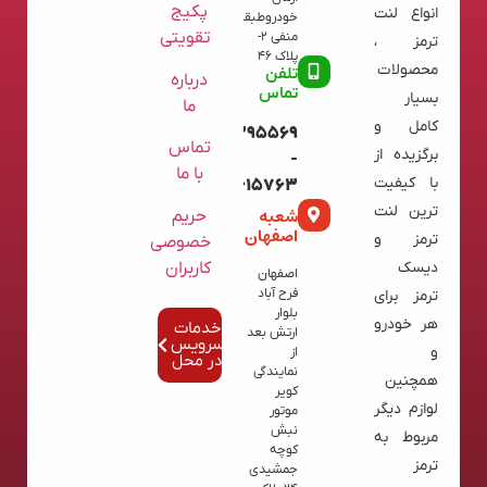
پکیج
انواع لنت
خودروطبقه
تقویتی
منفی 2-
ترمز ،
پلاک 46
محصولات
تلفن
درباره
تماس
بسیار
ما
کامل و
09120395569
تماس
برگزیده از
-
با ما
با کیفیت
02136615763
ترین لنت
شعبه
حریم
اصفهان
ترمز و
خصوصی
کاربران
دیسک
اصفهان
فرح آباد
ترمز برای
بلوار
هر خودرو
خدمات
ارتش بعد
سرویس
و
از
در محل
نمایندگی
همچنین
کویر
لوازم دیگر
موتور
نبش
مربوط به
کوچه
ترمز
جمشیدی