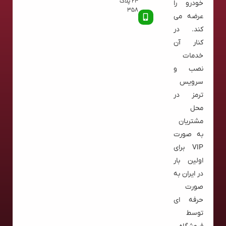
24 پلاک
خودرو را
358
عرضه می
کند. در
کنار آن
خدمات
نصب و
سرویس
ترمز در
محل
مشتریان
به صورت
VIP برای
اولین بار
در ایران به
صورت
حرفه ای
توسط