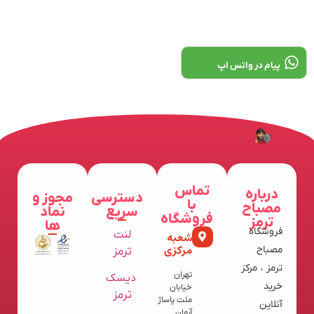
پیام در واتس اپ
تماس
درباره
دسترسی
مجوز و
با
مصباح
سریع
نماد
فروشگاه
ترمز
ها
فروشگاه
لنت
شعبه
مرکزی
مصباح
ترمز
ترمز ، مرکز
تهران
دیسک
خرید
خیابان
ترمز
ملت پاساژ
آنلاین
آرمان