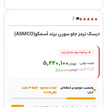
2
دیسک ترمز جلو سورن برند آسمکو(ASMCO)
5,220,100
تومان
تومان
5,800,000
وضعیت موجودی لحظه‌ای
تعداد محدود - فقط ۳ جفت
انبار:
باقی‌مانده