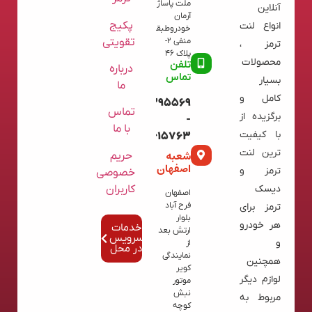
ملت پاساژ
آنلاین
آرمان
پکیج
انواع لنت
خودروطبقه
تقویتی
منفی 2-
ترمز ،
پلاک 46
محصولات
تلفن
درباره
تماس
بسیار
ما
کامل و
09120395569
تماس
برگزیده از
-
با ما
با کیفیت
02136615763
ترین لنت
شعبه
حریم
اصفهان
ترمز و
خصوصی
کاربران
دیسک
اصفهان
فرح آباد
ترمز برای
بلوار
هر خودرو
خدمات
ارتش بعد
سرویس
و
از
در محل
نمایندگی
همچنین
کویر
لوازم دیگر
موتور
نبش
مربوط به
کوچه