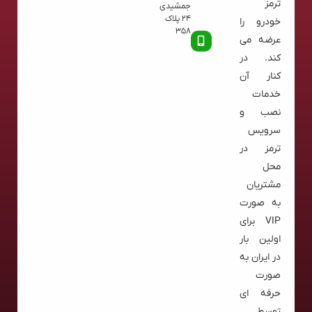
ترمز
جمشیدی
24 پلاک
خودرو را
358
عرضه می
کند. در
کنار آن
خدمات
نصب و
سرویس
ترمز در
محل
مشتریان
به صورت
VIP برای
اولین بار
در ایران به
صورت
حرفه ای
توسط