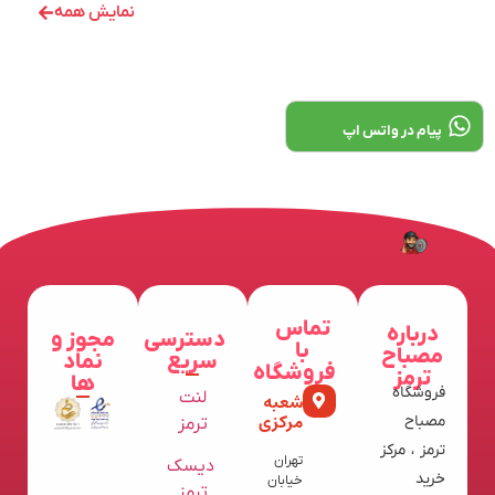
نمایش همه
پیام در واتس اپ
تماس
درباره
دسترسی
مجوز و
با
مصباح
سریع
نماد
فروشگاه
ترمز
ها
فروشگاه
لنت
شعبه
مرکزی
مصباح
ترمز
ترمز ، مرکز
تهران
دیسک
خرید
خیابان
ترمز