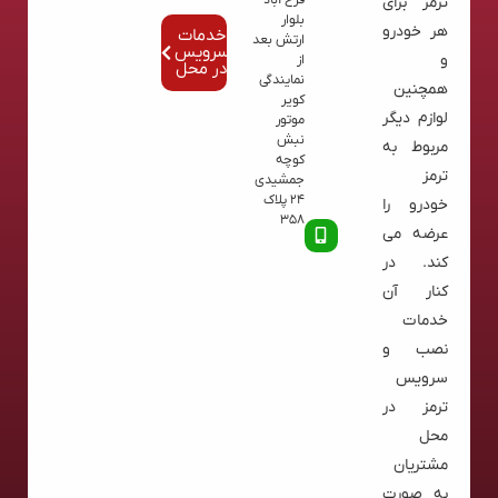
ترمز برای
بلوار
هر خودرو
خدمات
ارتش بعد
سرویس
و
از
در محل
نمایندگی
همچنین
کویر
لوازم دیگر
موتور
نبش
مربوط به
کوچه
ترمز
جمشیدی
24 پلاک
خودرو را
358
عرضه می
کند. در
کنار آن
خدمات
نصب و
سرویس
ترمز در
محل
مشتریان
به صورت