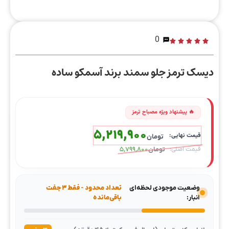
0
دیسک ترمز جلو سمند برند آسمکو ساده
5,219,900
تومان
تومان
5,799,800
وضعیت موجودی لحظه‌ای
تعداد محدود - فقط ۳ جفت
انبار:
باقی‌مانده