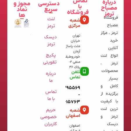
تماس
درباره
دسترسی
مجوز و
با
مصباح
سریع
نماد
فروشگاه
ترمز
ها
فروشگاه
لنت
شعبه
مرکزی
مصباح
ترمز
ترمز ، مرکز
تهران
دیسک
خرید
خیابان
ترمز
ملت پاساژ
آنلاین
آرمان
پکیج
انواع لنت
خودروطبقه
تقویتی
منفی 2-
ترمز ،
پلاک 46
محصولات
تلفن
درباره
تماس
بسیار
ما
کامل و
09120395569
تماس
برگزیده از
-
با ما
با کیفیت
02136615763
ترین لنت
شعبه
حریم
اصفهان
ترمز و
خصوصی
کاربران
دیسک
اصفهان
فرح آباد