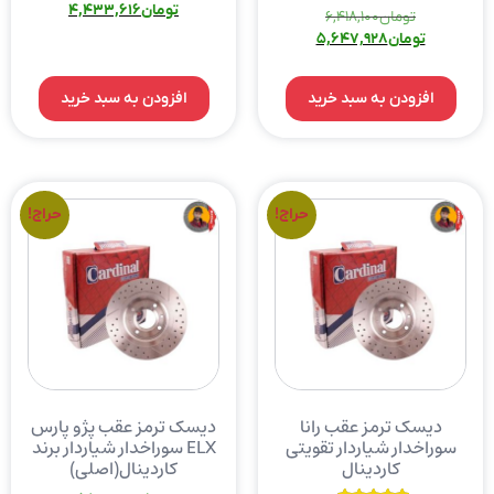
نمره
تومان
4,433,616
تومان
6,418,100
5.00
از 5
تومان
5,647,928
افزودن به سبد خرید
افزودن به سبد خرید
حراج!
حراج!
دیسک ترمز عقب رانا
دیسک ترمز عقب پژو پارس
سوراخدار شیاردار تقویتی
ELX سوراخدار شیاردار برند
کاردینال
کاردینال(اصلی)