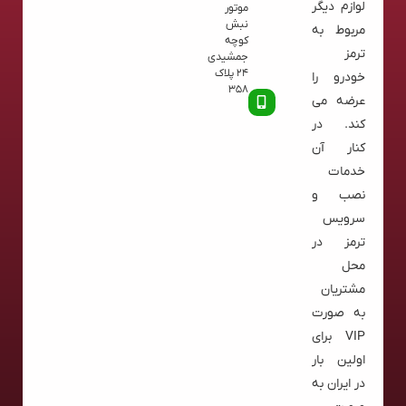
لوازم دیگر
موتور
نبش
مربوط به
کوچه
ترمز
جمشیدی
24 پلاک
خودرو را
358
عرضه می
کند. در
کنار آن
خدمات
نصب و
سرویس
ترمز در
محل
مشتریان
به صورت
VIP برای
اولین بار
در ایران به