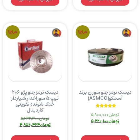
حراج!
حراج!
دیسک ترمز جلو سورن برند
دیسک ترمز جلو پژو ۲۰۶
آسمکو(ASMCO)
تیپ ۵ سوراخدار شیاردار
خنک شونده تقویتی
کاردینال
نمره
تومان
5,800,000
5.00
تومان
5,632,300
از 5
تومان
5,220,100
تومان
4,956,424