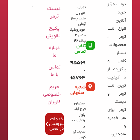
ترمز ، مرکز
تهران
دیسک
خرید
خیابان
ترمز
ملت پاساژ
آنلاین
آرمان
پکیج
انواع لنت
خودروطبقه
تقویتی
منفی 2-
ترمز ،
پلاک 46
محصولات
تلفن
درباره
تماس
بسیار
ما
کامل و
09120395569
تماس
برگزیده از
-
با ما
با کیفیت
02136615763
ترین لنت
شعبه
حریم
اصفهان
ترمز و
خصوصی
کاربران
دیسک
اصفهان
فرح آباد
ترمز برای
بلوار
هر خودرو
خدمات
ارتش بعد
سرویس
و
از
در محل
نمایندگی
همچنین
کویر