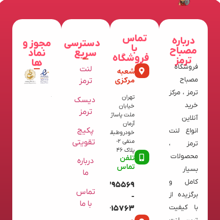
تماس
درباره
دسترسی
مجوز و
با
مصباح
سریع
نماد
فروشگاه
ترمز
ها
فروشگاه
لنت
شعبه
مرکزی
مصباح
ترمز
ترمز ، مرکز
تهران
دیسک
خرید
خیابان
ترمز
ملت پاساژ
آنلاین
آرمان
پکیج
انواع لنت
خودروطبقه
تقویتی
منفی 2-
ترمز ،
پلاک 46
محصولات
تلفن
درباره
تماس
بسیار
ما
کامل و
09120395569
تماس
برگزیده از
-
با ما
با کیفیت
02136615763