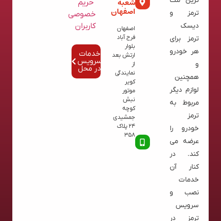
ترین لنت
شعبه
حریم
اصفهان
ترمز و
خصوصی
کاربران
دیسک
اصفهان
فرح آباد
ترمز برای
بلوار
هر خودرو
خدمات
ارتش بعد
سرویس
و
از
در محل
نمایندگی
همچنین
کویر
لوازم دیگر
موتور
نبش
مربوط به
کوچه
ترمز
جمشیدی
24 پلاک
خودرو را
358
عرضه می
کند. در
کنار آن
خدمات
نصب و
سرویس
ترمز در