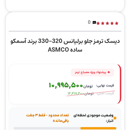
0
دیسک ترمز جلو برلیانس 320-330 برند آسمکو
ساده ASMCO
10,995,500
تومان
تومان
12,217,200
وضعیت موجودی لحظه‌ای
تعداد محدود - فقط ۳ جفت
انبار:
باقی‌مانده