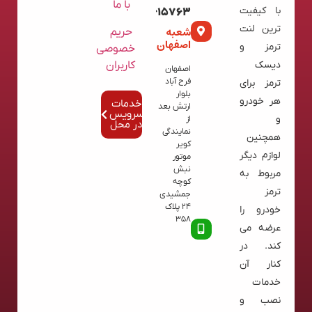
با ما
با کیفیت
02136615763
ترین لنت
شعبه
حریم
اصفهان
ترمز و
خصوصی
کاربران
دیسک
اصفهان
فرح آباد
ترمز برای
بلوار
هر خودرو
خدمات
ارتش بعد
سرویس
و
از
در محل
نمایندگی
همچنین
کویر
لوازم دیگر
موتور
نبش
مربوط به
کوچه
ترمز
جمشیدی
24 پلاک
خودرو را
358
عرضه می
کند. در
کنار آن
خدمات
نصب و