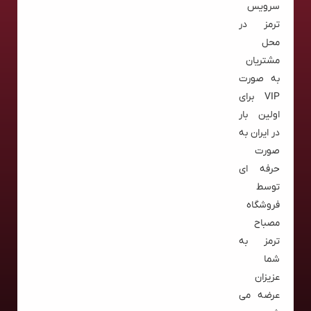
سرویس
ترمز در
محل
مشتریان
به صورت
VIP برای
اولین بار
در ایران به
صورت
حرفه ای
توسط
فروشگاه
مصباح
ترمز به
شما
عزیزان
عرضه می