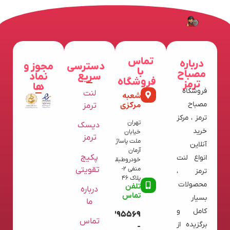
تماس
درباره
دسترسی
مجوز و
با
مصباح
سریع
نماد
فروشگاه
ترمز
ها
فروشگاه
لنت
شعبه
مرکزی
مصباح
ترمز
ترمز ، مرکز
تهران
دیسک
خرید
خیابان
ترمز
ملت پاساژ
آنلاین
آرمان
پکیج
انواع لنت
خودروطبقه
تقویتی
منفی 2-
ترمز ،
پلاک 46
محصولات
تلفن
درباره
تماس
بسیار
ما
کامل و
09120395569
تماس
برگزیده از
-