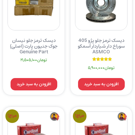
دیسک ترمز جلو پژو 405
دیسک ترمز جلو نیسان
سوراخ دار شیاردار آسمکو
جوک جنیون پارت (اصلی)
Genuine Part
ASMCO
تومان
21,505,100
نمره
تومان
5,900,000
5.00
از 5
افزودن به سبد خرید
افزودن به سبد خرید
حراج!
حراج!