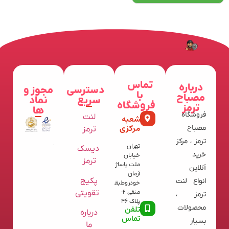
تماس
درباره
دسترسی
مجوز و
با
مصباح
سریع
نماد
فروشگاه
ترمز
ها
فروشگاه
لنت
شعبه
مرکزی
مصباح
ترمز
ترمز ، مرکز
تهران
دیسک
خرید
خیابان
ترمز
ملت پاساژ
آنلاین
آرمان
پکیج
انواع لنت
خودروطبقه
تقویتی
منفی 2-
ترمز ،
پلاک 46
محصولات
تلفن
درباره
تماس
بسیار
ما