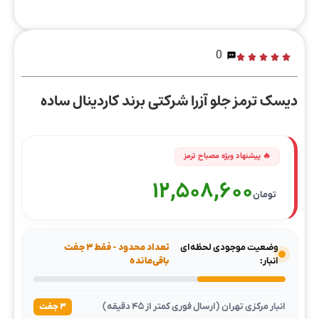
0
دیسک ترمز جلو آزرا شرکتی برند کاردینال ساده
12,508,600
تومان
وضعیت موجودی لحظه‌ای
تعداد محدود - فقط ۳ جفت
انبار:
باقی‌مانده
انبار مرکزی تهران (ارسال فوری کمتر از ۴۵ دقیقه)
۳ جفت