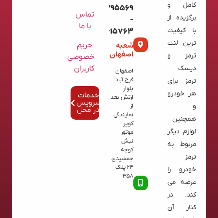
کامل و
09120395569
تماس
برگزیده از
-
با ما
با کیفیت
02136615763
ترین لنت
شعبه
حریم
اصفهان
ترمز و
خصوصی
کاربران
دیسک
اصفهان
فرح آباد
ترمز برای
بلوار
هر خودرو
خدمات
ارتش بعد
سرویس
و
از
در محل
نمایندگی
همچنین
کویر
لوازم دیگر
موتور
نبش
مربوط به
کوچه
ترمز
جمشیدی
24 پلاک
خودرو را
358
عرضه می
کند. در
کنار آن