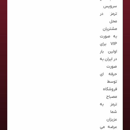
سرویس
ترمز در
محل
مشتریان
به صورت
VIP برای
اولین بار
در ایران به
صورت
حرفه ای
توسط
فروشگاه
مصباح
ترمز به
شما
عزیزان
عرضه می