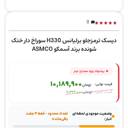
0
دیسک ترمزجلو برلیانس H330 سوراخ دار خنک
شونده برند آسمکو ASMCO
10,189,900
تومان
تومان
11,322,000
وضعیت موجودی لحظه‌ای
تعداد محدود - فقط ۳ جفت
انبار:
باقی‌مانده