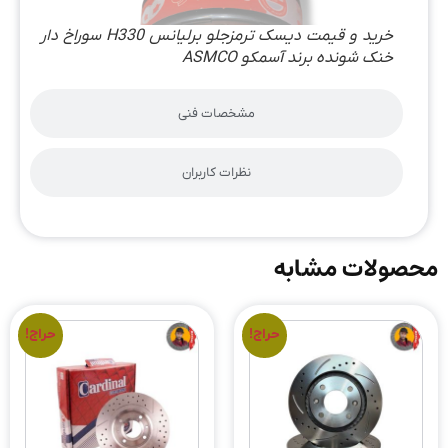
خرید و قیمت دیسک ترمزجلو برلیانس H330 سوراخ دار
خنک شونده برند آسمکو ASMCO
مشخصات فنی
نظرات کاربران
محصولات مشابه
حراج!
حراج!