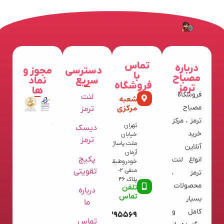
تماس
درباره
دسترسی
مجوز و
با
مصباح
سریع
نماد
فروشگاه
ترمز
ها
فروشگاه
لنت
شعبه
مرکزی
مصباح
ترمز
ترمز ، مرکز
تهران
دیسک
خرید
خیابان
ترمز
ملت پاساژ
آنلاین
آرمان
پکیج
انواع لنت
خودروطبقه
تقویتی
منفی 2-
ترمز ،
پلاک 46
محصولات
تلفن
درباره
تماس
بسیار
ما
کامل و
09120395569
تماس