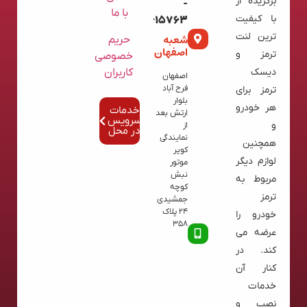
برگزیده از
-
با ما
با کیفیت
02136615763
ترین لنت
شعبه
حریم
اصفهان
ترمز و
خصوصی
کاربران
دیسک
اصفهان
فرح آباد
ترمز برای
بلوار
هر خودرو
خدمات
ارتش بعد
سرویس
و
از
در محل
نمایندگی
همچنین
کویر
لوازم دیگر
موتور
نبش
مربوط به
کوچه
ترمز
جمشیدی
24 پلاک
خودرو را
358
عرضه می
کند. در
کنار آن
خدمات
نصب و