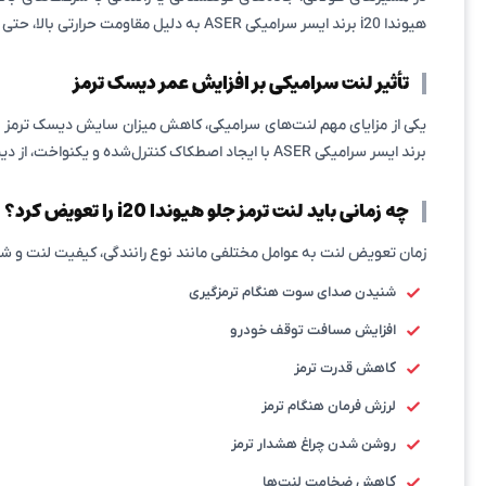
هیوندا i20 برند ایسر سرامیکی ASER به دلیل مقاومت حرارتی بالا، حتی در شرایط سخت نیز عملکرد خود را حفظ می‌کند. این ویژگی یکی از مهم‌ترین دلایل محبوبیت لنت‌های سرامیکی در میان رانندگان حرفه‌ای است.
تأثیر لنت سرامیکی بر افزایش عمر دیسک ترمز
برند ایسر سرامیکی ASER با ایجاد اصطکاک کنترل‌شده و یکنواخت، از دیسک ترمز محافظت می‌کند و باعث افزایش عمر مفید آن می‌شود. این موضوع در بلندمدت به کاهش هزینه‌های نگهداری خودرو کمک خواهد کرد.
چه زمانی باید لنت ترمز جلو هیوندا i20 را تعویض کرد؟
زمان تعویض لنت به عوامل مختلفی مانند نوع رانندگی، کیفیت لنت و شرای
شنیدن صدای سوت هنگام ترمزگیری
افزایش مسافت توقف خودرو
کاهش قدرت ترمز
لرزش فرمان هنگام ترمز
روشن شدن چراغ هشدار ترمز
کاهش ضخامت لنت‌ها