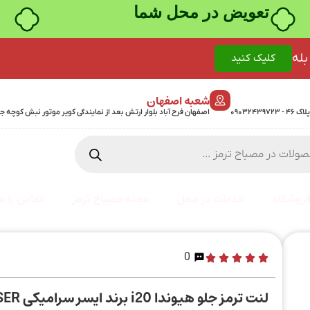
خرید قسطی با ترب‌پی
بله
کلیک کنید
شعبه اصفهان
اصفهان فرح آباد بلوار ارتش بعد از نمایندگی کویر موتور نبش کوچه جمشیدی 24 پلاک 358 - 7
روشگاه
خدمات در محل
مجله مصباح ترمز
تماس با ما
0
لنت ترمز جلو هیوندا i20 برند ایسر سرامیکی ASER