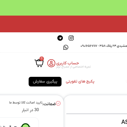
0901656711
0
حساب کاربری
تجربه اختصاصی از مصباح ترمز
پکیج های تقویتی
پیگیری سفارش
تایید اصالت کالا توسط ما
ضمانت:
30 در انبار