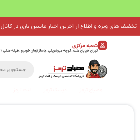
تخفیف های ویژه و اطلاع از آخرین اخبار ماشین بازی در کانال 
شعبه مرکزی
تهران خیابان ملت ، کوچه میرشریفی ، پاساژ آرمان خودرو ، طبقه منفی 2 پلاک 46 - 09032439723
مصباح ترمز
دیسک ترمز
لنت ترمز
ف