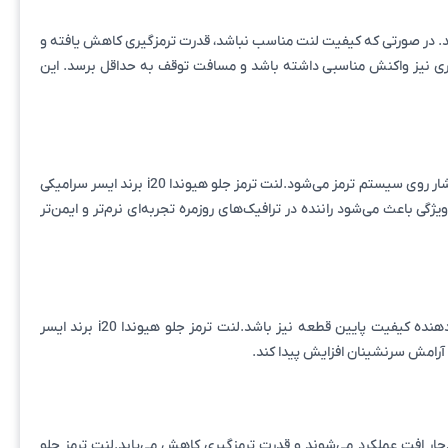
د. در صورتی که کیفیت لنت مناسب نباشد، قدرت ترمزگیری کاهش یافته و
ری نیز واکنش مناسبی داشته باشد و مسافت توقف به حداقل برسد. این
خودروهایی مانند هیوندای i20 معمولاً بخش عمده زمان خود را در مسیرهای شهری سپری می‌کنند. در چنین شرایطی ترمزگیری‌های مکرر باعث افزایش فشار روی سیستم ترمز می‌شود.لنت ترمز جلو هیوندا i20 برند ایسر سرامیکی
یژگی باعث می‌شود راننده در ترافیک‌های روزمره تجربه‌ای نرم‌تر و ایمن‌تر
یکی از مشکلات رایج برخی لنت‌های بی‌کیفیت، ایجاد صدای سوت و لرزش هنگام ترمزگیری است. این موضوع علاوه بر ایجاد مزاحمت، می‌تواند نشان‌دهنده کیفیت پایین قطعه نیز باشد.لنت ترمز جلو هیوندا i20 برند ایسر
دچار افت عملکرد می‌شوند و قدرت ترمزگیری کاهش می‌یابد.لنت ترمز جلو