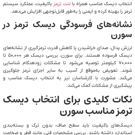
تم
ر
ای
دیسک فرسوده هستند. برای سورن، بررسی دیسک هر ۵۰,۰۰۰ تا
یی
ری
 و
ک
دی
مت