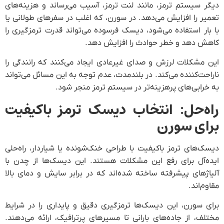
ای
یا
را
را
ند
ت
لی
با
لا
یط
د.