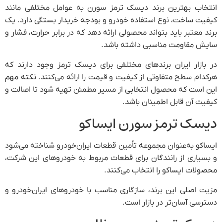
ند
یک
ر و
که
هم
 و
ود
ت،
 و