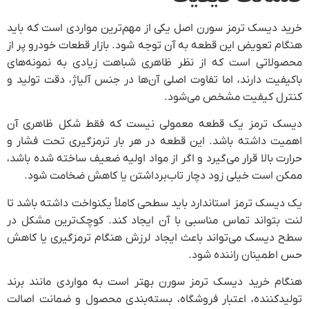
ید
از
ای
 و
آن
 و
د،
تا
در
هش
ند
لت