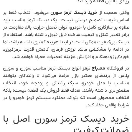
بر
ید
در
از
ما
ی،
رن
ند
اب
که
در
ا