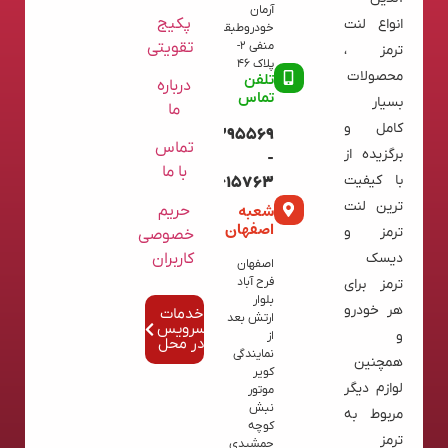
آرمان
پکیج
انواع لنت
خودروطبقه
تقویتی
منفی 2-
ترمز ،
پلاک 46
محصولات
تلفن
درباره
تماس
بسیار
ما
کامل و
09120395569
تماس
برگزیده از
-
با ما
با کیفیت
02136615763
ترین لنت
شعبه
حریم
اصفهان
ترمز و
خصوصی
کاربران
دیسک
اصفهان
فرح آباد
ترمز برای
بلوار
هر خودرو
خدمات
ارتش بعد
سرویس
و
از
در محل
نمایندگی
همچنین
کویر
لوازم دیگر
موتور
نبش
مربوط به
کوچه
ترمز
جمشیدی