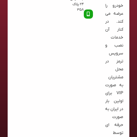
24 پلاک
خودرو را
358
عرضه می
کند. در
کنار آن
خدمات
نصب و
سرویس
ترمز در
محل
مشتریان
به صورت
VIP برای
اولین بار
در ایران به
صورت
حرفه ای
توسط