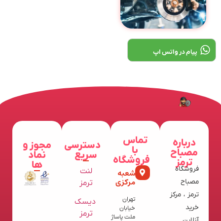
پیام در واتس اپ
تماس
درباره
دسترسی
مجوز و
با
مصباح
سریع
نماد
فروشگاه
ترمز
ها
فروشگاه
لنت
شعبه
مرکزی
مصباح
ترمز
ترمز ، مرکز
تهران
دیسک
خرید
خیابان
ترمز
ملت پاساژ
آنلاین