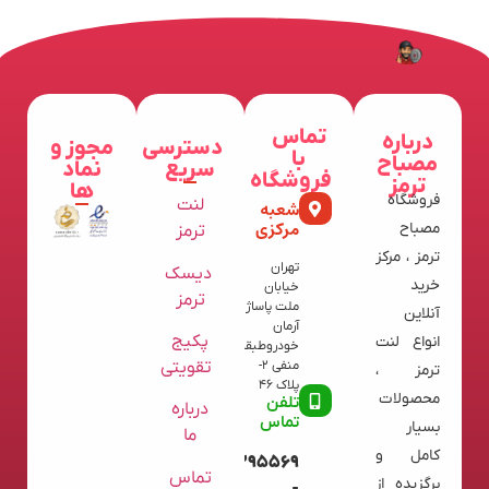
تماس
درباره
دسترسی
مجوز و
با
مصباح
سریع
نماد
فروشگاه
ترمز
ها
فروشگاه
لنت
شعبه
مرکزی
مصباح
ترمز
ترمز ، مرکز
تهران
دیسک
خرید
خیابان
ترمز
ملت پاساژ
آنلاین
آرمان
پکیج
انواع لنت
خودروطبقه
تقویتی
منفی 2-
ترمز ،
پلاک 46
محصولات
تلفن
درباره
تماس
بسیار
ما
کامل و
09120395569
تماس
برگزیده از