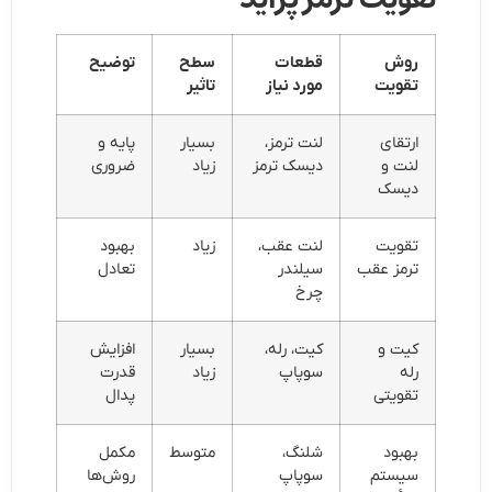
روش
قطعات
سطح
توضیح
تقویت
مورد نیاز
تاثیر
ارتقای
لنت ترمز،
بسیار
پایه و
لنت و
دیسک ترمز
زیاد
ضروری
دیسک
تقویت
لنت عقب،
زیاد
بهبود
ترمز عقب
سیلندر
تعادل
چرخ
کیت و
کیت، رله،
بسیار
افزایش
رله
سوپاپ
زیاد
قدرت
تقویتی
پدال
بهبود
شلنگ،
متوسط
مکمل
سیستم
سوپاپ
روش‌ها