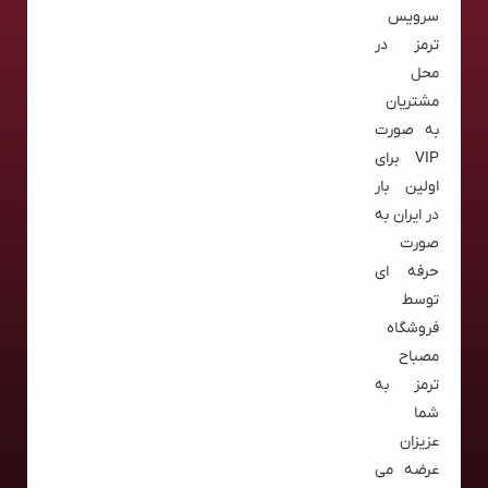
سرویس
ترمز در
محل
مشتریان
به صورت
VIP برای
اولین بار
در ایران به
صورت
حرفه ای
توسط
فروشگاه
مصباح
ترمز به
شما
عزیزان
عرضه می