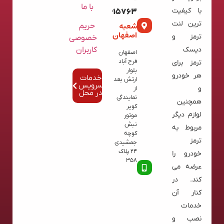
-
با ما
با کیفیت
02136615763
ترین لنت
شعبه
حریم
اصفهان
ترمز و
خصوصی
کاربران
دیسک
اصفهان
فرح آباد
ترمز برای
بلوار
هر خودرو
خدمات
ارتش بعد
سرویس
و
از
در محل
نمایندگی
همچنین
کویر
لوازم دیگر
موتور
نبش
مربوط به
کوچه
ترمز
جمشیدی
24 پلاک
خودرو را
358
عرضه می
کند. در
کنار آن
خدمات
نصب و