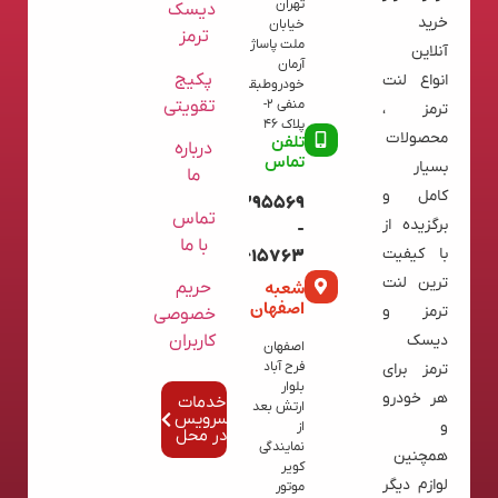
تهران
دیسک
خرید
خیابان
ترمز
ملت پاساژ
آنلاین
آرمان
پکیج
انواع لنت
خودروطبقه
تقویتی
منفی 2-
ترمز ،
پلاک 46
محصولات
تلفن
درباره
تماس
بسیار
ما
کامل و
09120395569
تماس
برگزیده از
-
با ما
با کیفیت
02136615763
ترین لنت
شعبه
حریم
اصفهان
ترمز و
خصوصی
کاربران
دیسک
اصفهان
فرح آباد
ترمز برای
بلوار
هر خودرو
خدمات
ارتش بعد
سرویس
و
از
در محل
نمایندگی
همچنین
کویر
لوازم دیگر
موتور