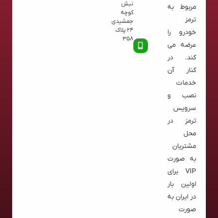
نبش
مربوط به
کوچه
ترمز
جمشیدی
24 پلاک
خودرو را
358
عرضه می
کند. در
کنار آن
خدمات
نصب و
سرویس
ترمز در
محل
مشتریان
به صورت
VIP برای
اولین بار
در ایران به
صورت